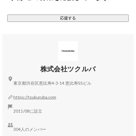
■オンライン・オフラインを融合し、一貫したサービス体験を
提供

応援する
理想の暮らしをイメージする「メディア」、住まい探しの
「エージェント」、理想の住まいを形にする「デザイン」の3
つを軸に、暮らしの妄想から、購入や住み始めるまでのサポ
ート、住み替えまで一貫した購入体験を実現を提供。さら
に、cowcamoで購入した物件を売却し、住み替えをするとい
うリピーターもおり、お客様との高いエンゲージメントを実
現しています。

株式会社ツクルバ
■リノベーション時代の住宅流通プラットフォームへ

東京都渋谷区恵比寿4-3-14 恵比寿SSビル
物件データの他に、問い合わせデータ・顧客データなど不動
産売買に関するあらゆるデータを自社で保有。データを元に
https://tsukuruba.com
したリノベーションを行うなど、ユーザー体験を活かしたサ
ービス開発を行っています。今後は売主向けのコンサルティ
2011/08に設立
ングサービスなど、サービスの幅を広げ、「売る」「買う」
「リノベーションする」という3つの軸で中古住宅市場におけ
304人のメンバー
るプラットフォーム化を目指していきます。
