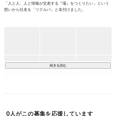
「人と人、人と情報が交差する『場』をつくりたい」という
想いから社名を「ツクルバ」と名付けました。

「場の発明を通じて欲しい未来をつくる」というミッション
のもと、デザイン・ビジネス・テクノロジーをかけあわせた
場のデザインを行っています。

主な事業として、中古・リノベーション 住宅の流通プラット
フォーム「カウカモ(cowcamo)」や「ウルカモ」の企画・開
発・運営、カウカモエージェントサービス事業をおこなって
おります。

続きを読む
【ツクルバのVISIONとVALUE】

VISION　住まいの「もつ」を自由に。「かえる」を何度で
も。

TSUKURUBA 5VALUES　正々堂々と誇れる仕事をしよう / お
客さまの課題を最短で解決しよう / できる理由を考えよう / す
ぐ決めて、すぐやろう / 大きなことを最高のチームで

0人がこの募集を応援しています
【カウカモ(cowcamo)について】
