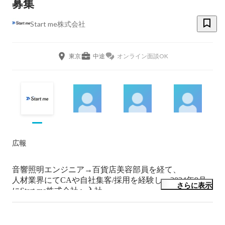
募集
Start me株式会社
東京
中途
オンライン面談OK
広報
音響照明エンジニア→百貨店美容部員を経て、

人材業界にてCAや自社集客/採用を経験し、2024年9月
さらに表示
にStart me株式会社へ入社。

「だれかを幸せにする」をモットーに様々な業界で汎用
的スキルを磨く。

猫好きな猫アレルギー