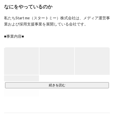
なにをやっているのか
私たちStart me（スタートミー）株式会社は、メディア運営事
業および採用支援事業を展開している会社です。

■事業内容■

当社は求人情報メディアである「ヒバライト」と「スタート
ジョブ」を自社で運営しています。「ヒバライト」は、好き
な日に給与がもらえる求人を探すことができる求人メディア
であり、「スタートジョブ」は、アルバイトから正社員ま
で、雇用形態を問わず就業できる総合求人メディアです。

また、人材の派遣事業も自社メディアの運用と併せて展開し
ています。

続きを読む
■実績■

「ヒバライト」と「スタートジョブ」は、初月無料で掲載で
きるため、試験的に掲載しやすいと好評いただいているメデ
ィアです。
