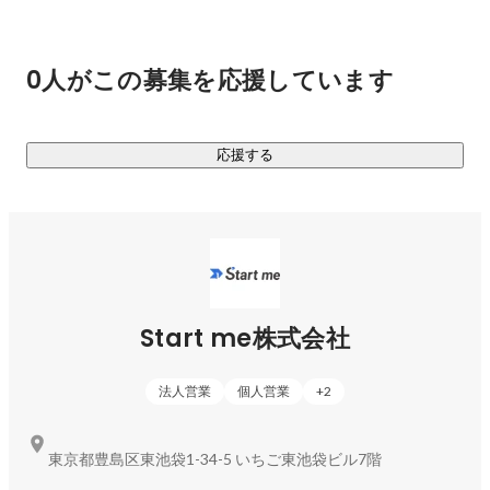
2020年にリリースしたこれらのサービスは、気軽に試しやす
いメディアとして企業様に提案しやすいこともあり、順調に
0人がこの募集を応援しています
利用数を増やし続けています。なお、昨年度は200%の成長を
記録しました。

応援する
■今後の展望■

より多くの企業様と求職者を繋ぎ、両者を幸せにすることを
目標に掲げています。今後も当社サービスの認知拡大に一層
Start me株式会社
法人営業
個人営業
+
2
東京都豊島区東池袋1-34-5 いちご東池袋ビル7階