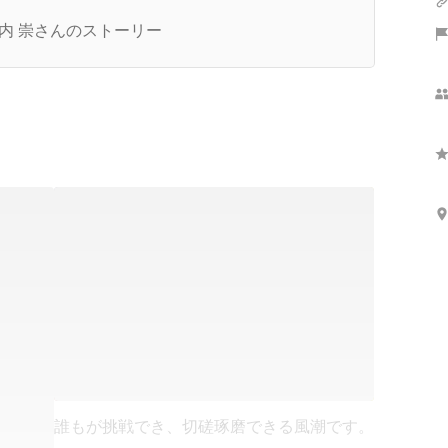
やすさ、技術向上のできる会社とは？
内 崇さんのストーリー
誰もが挑戦でき、切磋琢磨できる風潮です。