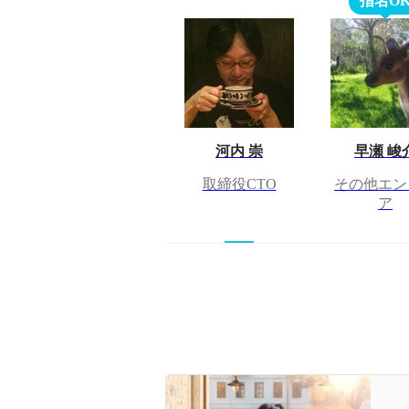
指名O
河内 崇
早瀬 峻
取締役CTO
その他エン
ア
【