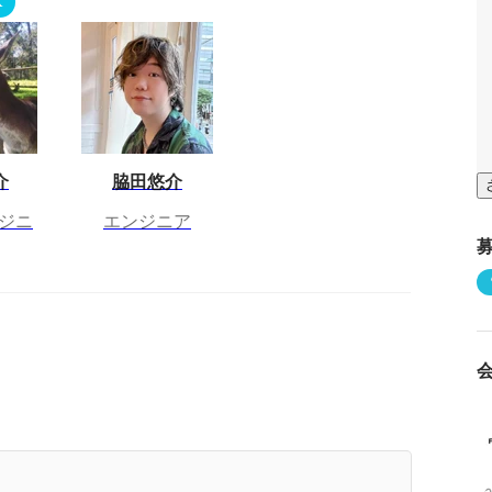
K
介
脇田悠介
ジニ
エンジニア
社員インタビュー】FLINTERSのCTOが考える働