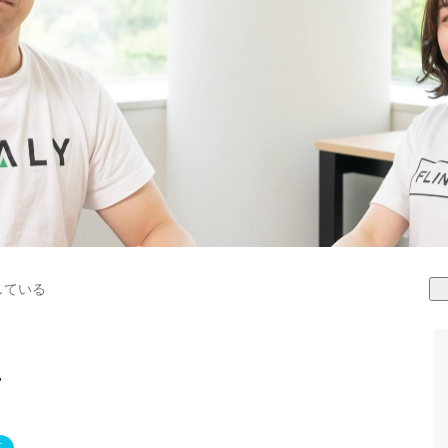
している
ー