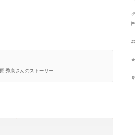
さらに表示
強のエンジニア組織は最高のメンバーだからこそ
れる。変革期にある大手企業のEMが考える理想
原 秀康さんのストーリー
組織とは