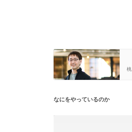
最
作
桃
の
なにをやっているのか