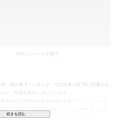
MTGスペースの様子
経済「新企業力ランキング」では日本上位7%に評価され
売上・利益を更新し続けています。

業事業の広告事業や日本最大級の人事プラットフォーム
キシコ・ベトナム・タイ等で展開している海外事業、地域
続きを読む
規事業、保育事業など多方面に展開しています。

きがいのある企業ランキング」では、毎年上位0.02%