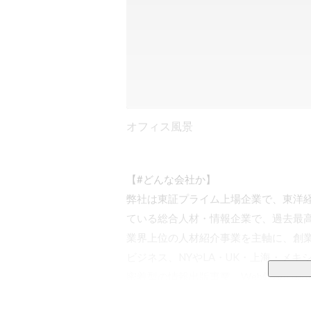
オフィス風景
【#どんな会社か】 

弊社は東証プライム上場企業で、東洋
ている総合人材・情報企業で、過去最高
業界上位の人材紹介事業を主軸に、創
ビジネス、NYやLA・UK・上海・メ
密着型の情報出版事業、Web領域の新
オープンでフランクな社風であり、「働