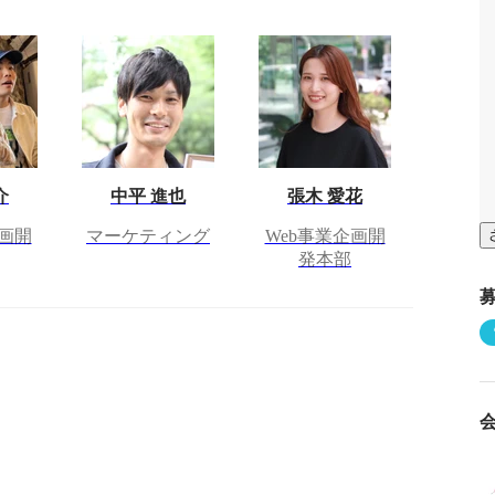
介
中平 進也
張木 愛花
企画開
マーケティング
Web事業企画開
発本部