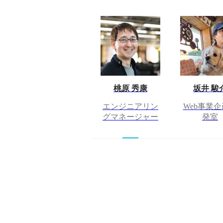
桃原 秀康
坂井 駿
エンジニアリン
Web事業
グマネージャー
発室