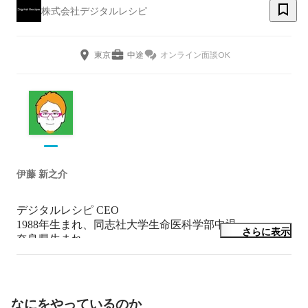
株式会社デジタルレシピ
東京
中途
オンライン面談OK
伊藤 新之介
デジタルレシピ CEO

1988年生まれ、同志社大学生命医科学部中退。

さらに表示
奈良県生まれ。

パワポでwebサイトが作れるSlideflowやってます。

クレイジーを運営するLaughTech創業→ベクトルに売却
→デジタルレシピ創業。
なにをやっているのか