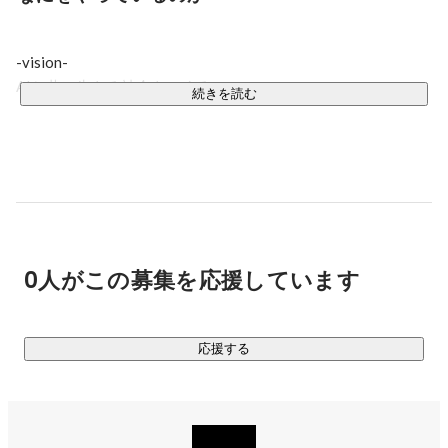
-vision-

AIと共に生きる社会をつくる

続きを読む
“AIと共に生きる社会”をつくるべく、『AIと人間の架け橋にな
る』ことをミッションとしています。

日々進化するAIを、人間がより使いやすくするためのプラッ
トフォームとして役割を担い、人間の秘密道具となる、様々
なプロダクトを作っています。

0人がこの募集を応援しています
最先端のAIをいち早く取り入れ、国内のAIプロダクトの先駆
者として、AIに愛着を持ち育てていくことに全力で取り組ん
応援する