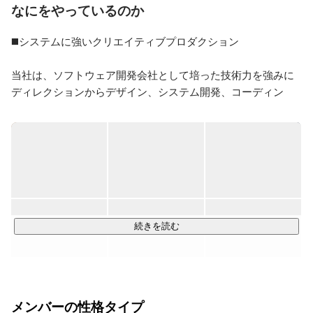
なにをやっているのか
オを設立。
◼️システムに強いクリエイティブプロダクション　

当社は、ソフトウェア開発会社として培った技術力を強みに
ディレクションからデザイン、システム開発、コーディン
グ、メンテナンスまでワンストップで請け負うクリエイティ
ブプロダクションです。

イラスト・グラフィック・動画制作などのクリエイティブか
ら、データベースが絡むシステム構築まで幅広くカバーでき
る強みを生かし、さらなる業務拡大を目指しています。
続きを読む
メンバーの性格タイプ