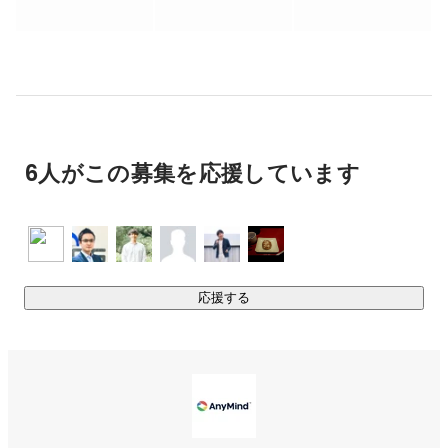
https://anymindgroup.com/ja/news/press-release/anymind-
group-series-d/
▶︎事業概要

Webメディアやスマホアプリを運営するクライアント向け
に、自社開発のSaaSプロダクト×コンサルティング力を武器
に、収益化及びブランド成長に向けた支援サービスを提供。

6人がこの募集を応援しています
Webメディア向けにブラウザゲームをサイトに実装できる新
https://anymindgroup.com/ja/news/press-
release/anymanagergames-launch?
fbclid=IwAR0KYm0AyI9cOXF-62_Ov4KWow4s0UjV9KdN-
応援する
LXtxtp0yAcsb1ttNiVbObc
https://anymindgroup.com/ja/news/