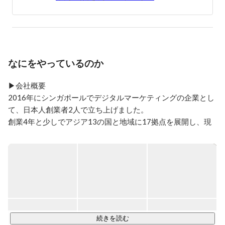
ナーとして国内外で複数の表彰歴を持つ。

前職の株式会社マイクロアドでは最年少取締役としてア
ジア全域におけるビジネス拡大に貢献した。

なにをやっているのか
▶︎会社概要

2016年にシンガポールでデジタルマーケティングの企業とし
て、日本人創業者2人で立ち上げました。

創業4年と少しでアジア13の国と地域に17拠点を展開し、現
在は1,000名以上の個性豊かなメンバーが働いています。

個人と企業、オンラインとオフライン、国や地域、産業・機
能など、さまざまな障壁を取り払い、すべての個人と企業の
ボーダレス化を実現することを目指しています。

7月に50億円の資金調達に成功した、今勢いのあるグローバ
続きを読む