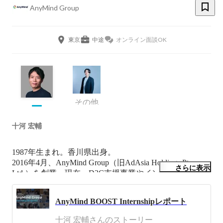
AnyMind Group
東京
中途
オンライン面談OK
その他
十河 宏輔
1987年生まれ。香川県出身。

2016年4月、AnyMind Group（旧AdAsia Holdings Pte. 
さらに表示
Ltd.）を創業。現在、D2C支援事業やインフルエンサー
関連事業を中心に、アジア・中東・インドなど13ヵ国・
地域17拠点で事業を展開する同社の事業成長を牽引。

AnyMind BOOST Internshipレポート
Forbes JAPAN誌「日本の起業家ランキング」TOP20に
2020、2021の2年連続での選出をはじめ、アントレプレ
十河 宏輔さんのストーリー