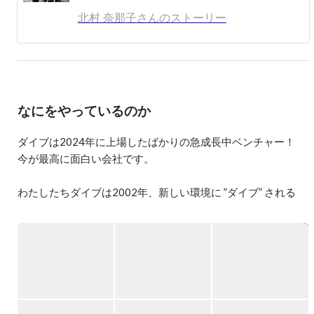
・旅行、写真、自然が好きです！
北村 奈那子さんのストーリー
なにをやっているのか
ダイブは2024年に上場したばかりの急成長中ベンチャー！

今が最高に面白い会社です。

わたしたちダイブは2002年、新しい環境に ”ダイブ” される
方々の挑戦を応援したいという想いの元、【リゾート人材事
業】からスタートし、業界大手で走ってきました。

【リゾート人材事業】は、自然豊かなリゾート地にあり人材
不足に悩む、ホテル・旅館等の観光施設に特化した人材サー
ビス。人材不足に悩む観光施設さまと、新しい地に”ダイブ”し
挑戦されるスタッフさんの縁をつなぎます。
