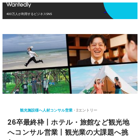
アプリを使う
400万人が利用するビジネスSNS
観光施設様へ人材コンサル営業
2エントリー
26卒最終枠丨ホテル・旅館など観光地
へコンサル営業丨観光業の大課題へ挑