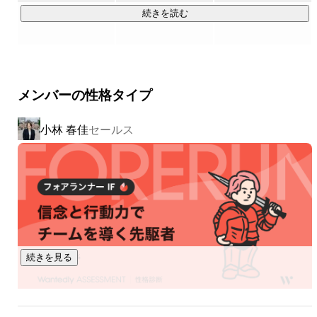
続きを読む
2019年には社内New-1グランプリでの新規事業発案から、入
社3年目の社員が【地方創生事業】をスタート。

日本のまだ知られていない魅力秘めた地方地域でグランピン
グ施設の経営を行い、アウトドア宿泊施設専門のWEBメディ
メンバーの性格タイプ
アを自社開発しています。

小林 春佳
セールス
その後は、母国を離れ日本に”ダイブ”し就労される海外の方々
と人材不足に悩む観光地をつなぐ【海外人材事業】をスター
ト。

2024年には、IT・DX化が進まずに生産性があがらない観光
地へのIT支援を行う【観光DX事業】をスタートさせていま
す。

現在は人材管理の大課題を解決する観光業界特化型SaaSを特
続きを見る
許出願中。

「観光業」「地方創生」「人」をキーワードに、多角的に事