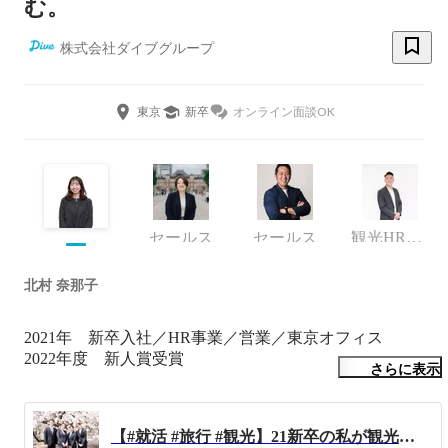
む。
株式会社ダイブグループ
東京
新卒
オンライン面談OK
セールス
セールス
観光HR事業部
北村 奈那子
2021年　新卒入社／HR事業／営業／東京オフィス

2022年度　新人賞受賞

さらに表示
・神奈川県秦野市出身

・玉川大学観光学部（オーストラリアの Deakin university
【#就活 #旅行 #観光】21新卒の私が観光や移動体験に特化したダイブに入社した理由
に1年間留学）
