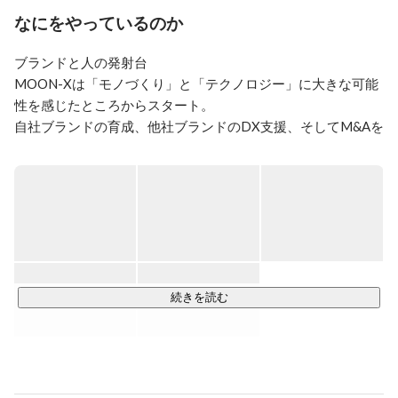
　↑

なにをやっているのか
2012年に楽天のアジアHQ及び海外開発チームの立ち上
げのためにシンガポールに赴任。３年間でシンガポール
ブランドと人の発射台

を中心に日本・インドの３拠点間で合計100名近くの開
発体制を構築し、グローバル広告プラットフォームの企
MOON-Xは「モノづくり」と「テクノロジー」に⼤きな可能
画立案・開発から海外拠点への導入を指揮。

性を感じたところからスタート。

　↑

自社ブランドの育成、他社ブランドのDX⽀援、そしてM&Aを
2008年より楽天株式会社にて広告プラットフォームのプ
通じて愛されるブランドを築きつつ、一人一人のメンバーが
ロデュースと約50人のエンジニアチームマネジメント。

世界で活躍できるよう、日々、サポートしています。

　↑

大学卒業後6年間Web界隈でフルスタックエンジニア・
素晴らしいブランドと人材を通して、お客様の⽣活を豊かに
プロマネなど。
し、⽇本、そして、世界経済の発展に寄与する取り組みを加
速させます。

①ブランド事業

共創型M&Aによってグループジョインしたブランドを運営。
続きを読む
MOON-Xが持つCX、SCM、Creative、Tech、チャネル戦略な
どのノウハウをブランド間で共有し、大手ECモールからオフ
ラインチャネルまで、各ブランドの特性や顧客ニーズに合わ
せて商品やサービスを提供することで、世界中の消費者の生