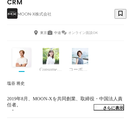
CRM
MOON-X株式会社
東京
中途
オンライン面談OK
Consumer Experience 部
コーポレート・スタッフ
塩谷 将史
2019年8月、MOON-Xを共同創業、取締役・中国法人責
任者。

さらに表示
　↑

2016年にAperzaを共同創業し取締役CTO。プロダクト開
発全般と組織構築、コマース事業立ち上げ。シリーズB
のラウンドを見届けて2019年8月に退任。
