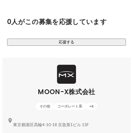
活に貢献するブランドを目指します。

②コンサルティング事業

0人がこの募集を応援しています
ブランド運営で培った知見・ノウハウをもとに、他社の多様
な事業課題を解決するためのコンサルティング事業を展開し
ています。

応援する
ブランドコンセプトの設計から商品開発、マーケティング戦
略の立案、ECでの売上拡大に至るまで、あらゆる課題に対し
て最適且つ最短なアプローチにより、御社のビジネスゴール
達成を実現します。
MOON-X株式会社
その他
コーポレート系
+
8
東京都港区高輪4-10-18 京急第1ビル 13F