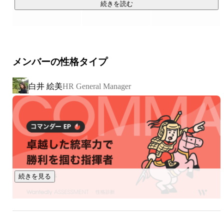
手段の売上一括管理までをワンストップで行うことができる
続きを読む
サービスとして展開しています。

▍今後のビジョン

現在、テニスやダンスといったスクール様からご導入いただ
メンバーの性格タイプ
いておりますが、今後はスポーツ業界全体へターゲットを拡
張していきたいと考えています。

白井 絵美
HR General Manager
その一環として、国内での導入実績をもとにアジア圏を中心
とした海外市場への展開も視野に入れており、スポーツスク
ール運営を支えるプラットフォームとしてグローバルに成長
させていきたいと考えています。

https://official.spohabi.com/
続きを見る
https://note.com/crefil/n/n22ad23f7505f