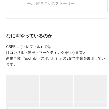
丹治 雄弥さんのストーリー
これまでの経歴は、Web広告業界にてWeb広告全般の運用
コンサルタントを行い、SEMの事業部立ち上げを経験。そ
の後、ITコンサルティングファームにて業務改革、グロー
バルを巻き込んだシステム導入を行った。前職および
CREFILでは、デジタルマーケティングのプロデュースや
大規模CMS導入プロジェクト、ビッグデータ構築をコンサ
なにをやっているのか
ルタントとして手がけた。Salesforce案件ではコア側～MA
まで全体構想を鑑みたシステム構想～実装まで手掛けてい
る。
CREFIL（クレフィル）では、

ITコンサル・開発・マーケティングを行う事業と、

新規事業『Spohabi（スポハビ）』の2軸で事業を展開してい
ます。

▍『Spohabi（スポハビ）』とは

社内のビジネスコンテストから生まれ、2年前に開始したばか
りのSaaS型サービス。

「スポーツ×IT」でスポーツを愛する人たちが「面倒なこと」
から解放されるように、オンラインでの集客予約、シンプル
でわかりやすいレッスン受講・大会開催の手続き、複数決済