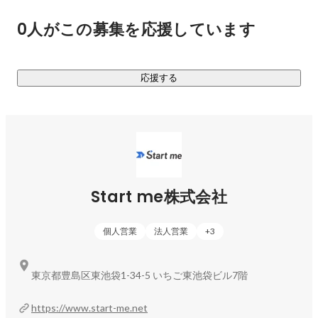
利用数を増やし続けています。なお、昨年度は200%の成長を
0人がこの募集を応援しています
記録しました。

■今後の展望■

応援する
より多くの企業様と求職者を繋ぎ、両者を幸せにすることを
目標に掲げています。今後も当社サービスの認知拡大に一層
Start me株式会社
個人営業
法人営業
+
3
東京都豊島区東池袋1-34-5 いちご東池袋ビル7階
https://www.start-me.net