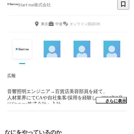
Start me株式会社
東京
中途
オンライン面談OK
広報
音響照明エンジニア→百貨店美容部員を経て、

人材業界にてCAや自社集客/採用を経験し、2024年9月
さらに表示
にStart me株式会社へ入社。

「だれかを幸せにする」をモットーに様々な業界で汎用
的スキルを磨く。

猫好きな猫アレルギー
なにをやっているのか