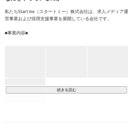
私たちStart me（スタートミー）株式会社は、求人メディア運
営事業および採用支援事業を展開している会社です。

■事業内容■

当社は求人情報メディアである「ヒバライト」と「スタート
ジョブ」を自社で運営しています。「ヒバライト」は、好き
な日に給与がもらえる求人を探すことができる求人メディア
であり、「スタートジョブ」は雇用形態や職種問わず自分に
合った仕事を探すことのできる総合求人メディアです。

また、人材の派遣・紹介事業事業も併せて展開しています。

■実績■

続きを読む
「ヒバライト」と「スタートジョブ」は、初月無料で掲載で
きるため、試験的に掲載しやすいと好評いただいているメデ
ィアです。

2020年にリリースしたこれらのサービスは、気軽に試しやす
いメディアとして企業様に提案しやすいこともあり、順調に