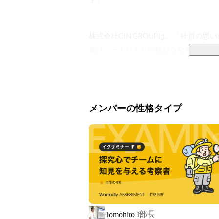
株式会社CIN GROUPは、「社員の思
掲げ、一人ひとりの挑戦を全力で応援す
中でもITソリューション部では、「人
のエンジニアを育成中。

メンバーの性格タイプ
▼ 未経験からの挑戦を、全力で支援

エンジニアとしての経験がなくても大丈
完全未経験者向けに、半年間で現場デ
す。

単なる“スキル研修”ではありません。
で実践的に学べる環境です。しかも、
談できて、ひとりで悩むことなく、現場
部長
Tomohiro I