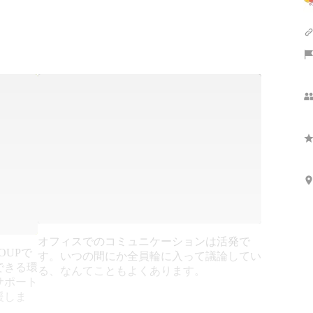
オフィスでのコミュニケーションは活発で
OUPで
す。いつの間にか全員輪に入って議論してい
できる環
る、なんてこともよくあります。
サポート
援しま