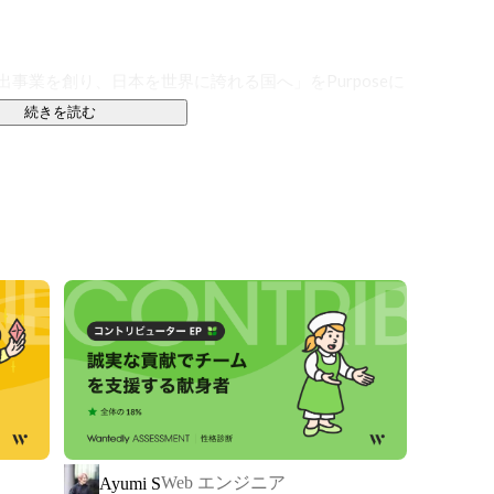
い出事業を創り、日本を世界に誇れる国へ」をPurposeに
る会社です。

続きを読む
材の育成」と「チームによる開発支援」を柱に、次世代
夫。

ビューを目指す独自の育成カリキュラムを用意していま
現場を想定したチーム開発や、挑戦する姿勢・考え方ま
サポートしてくれるのは現役のエンジニア。いつでも相
で活きる力を身につけていけます。

Web エンジニア
Ayumi S