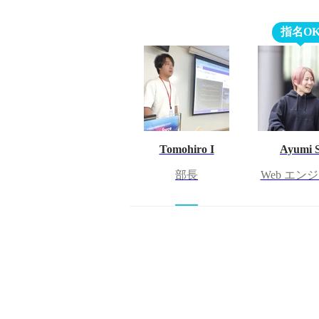
指名O
Tomohiro I
Ayumi 
部長
Web エン