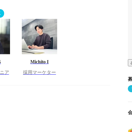
K
S
Michito I
ジニア
採用マーケター