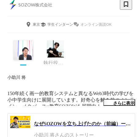
SOZOW株式会社
東京
学生インターン
オンライン面談OK
執行役員 COO
小助川 将
150年続く画一的教育システムと異なるWeb3時代の学びを
小中学生向けに展開しています。好奇心を解き放つオンラ
さらに表示
イン・メタバース×教育SOZOWを展開中！ 

私たちの創っている教育生態系は、教育のこれまでの常識
と大幅に異なります！ 

なぜSOZOWを立ち上げたのか（前編）ー「SOZOW」を通じて、子どもの「好奇心」の大切さを伝えたいー
ぜひ、未来を一緒につくりませんか？

小助川 将さんのストーリー