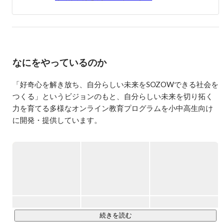
【2022年】日本のスタートアップイベント最高峰のICCグ
ランプリで優勝しました。新時代の教育エコシステムを創
ってます！

[優勝ピッチ動画(7分)] ICC2022 カタパルトグランプリ優勝

https://www.youtube.com/watch?v=cO8tUJyirY8

[記事] ICC京都2022　カタパルトグランプリ優勝

https://industry-co-creation.com/news/82449

なにをやっているのか
＜Pivot＞

「好奇心を解き放ち、自分らしい未来をSOZOWできる社会を
【親より稼げる子の育て方】メタバースで子どもは伸びる
つくる」というビジョンのもと、自分らしい未来を切り拓く
のか？／Web3時代の学び

力を育てる多様なオンライン教育プログラムを小中高生向け
https://youtu.be/pPEV_Wk6WTw

に開発・提供しています。

＜シリーズA資金調達＞

https://prtimes.jp/main/html/rd/p/000000077.000048584.html

◆プログラムの特徴は？

「好奇心をかきたてる問い」と「誰もが主人公だと思える関
【受賞歴】

・2021年東洋経済「すごいベンチャー100」選出

わり」です。

・日本の未来を変えるESGスタートアップス92社に選出

思わず考えてしまったり、思わず行動したくなるような問
い。

【サイト】https://sozow.com/

自分だけでなく周囲の誰しもがそれぞれの人生の主人公だと
感じさせる関わり。

続きを読む
■2015年4月〜
