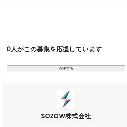
子どもの不登校問題をきっかけに、LITALICOへ入社。執
この2つの独自性をエンターテイメントとテクノロジーの力で
行役員就任。

磨き込み、「アイディアを形にしたり人に伝える機会（SOZO
ITものづくり教育LITALICOワンダー事業部長、HR部長を
活動）」と、「アッと驚く新たな発見・学び・気づきの瞬間
歴任。 LITALICOワンダー事業は、新規事業で7名から2年
（WOW体験）」の質を高めていくことで、「好奇心を解き
で100名を超える組織、かつ売上10倍以上へ拡大させた実
放ち、自分らしい未来をSOZOWできる」ようにサポートをお
績を持つ。

こないます。

2020年プログラミング教育必修化に向けた委員(総務省)も
拝命

0人がこの募集を応援しています
長男は世界最年少でロボコン世界大会入賞、孫正義育英財
◆具体的な事業は？

団3期生。

子どもの好奇心を解き放つエデュテイメント事業

 ・ボーダレスフリースクール「SOZOWスクール小中等部」
■2011年11月〜

応援する
（
https://sozow-school.com/
）

グリーへ入社し、事業企画シニアマネージャーや複数プロ
 ・通信制高校サポート校「SOZOWスクール高等部」
ダクト責任者として事業を推進。月間売上7億円の事業責
（
https://sozow-highschool.com/
）

任者へ。

 ・デジタル×非認知スキルの習いごと「SOZOWパーク」
■2008年〜

（
https://sozow-park.com
）

リクルートにてB2B新規事業開発やリクルートマネジメン
トソリューションズへ出向し、人事・組織開発コンサルテ
上記の自社事業に加え、自治体・教育機関との「共創」を通
ィングへ従事。新規事業では、1年で売上2億円の事業へ。

SOZOW株式会社
じて、より多くの子どもたちへ好奇心を解き放つ教育プログ
■2003年〜

ラムを提供しています。