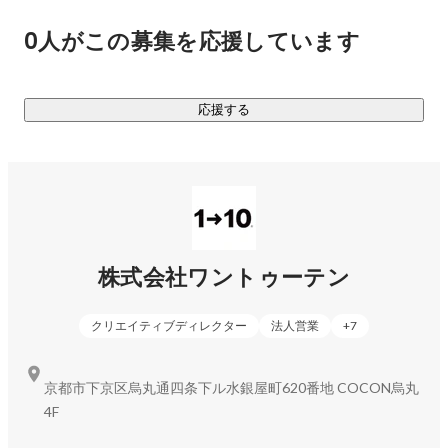
https://www.youtube.com/watch?v=ZU10MjdmQZo
0人がこの募集を応援しています
澤邊代表の想いやプロジェクト実績の動画など（YouTubeチ
応援する
https://www.youtube.com/channel/UCxvAjheFwuVH_EPm_adB
R3w
ーーーーーーーーーーー

▍QURIOS（キュリオス）について

現在は、プロジェクトで培ったXRとAIの技術を統合して、現
実空間と仮想空間を融合する QURIOS (キュリオス) の各種プ
株式会社ワントゥーテン
ロダクトを開発しています。新規事業として、数年かけて規
模を拡大する計画を進めています。

クリエイティブディレクター
法人営業
+
7
▍プロダクト

•	QURIOS FIELD　(キュリオス・フィールド)

京都市下京区烏丸通四条下ル水銀屋町620番地 COCON烏丸
現実空間とデジタルツイン空間とが相互作用するミラーワー
4F
ルドを構築し、
