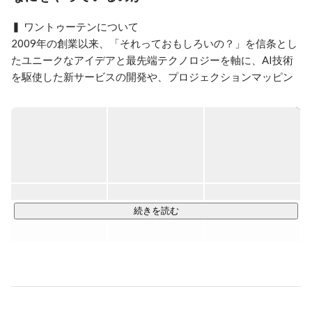
理（Audio Classification, Sound Event Detection, Music Jenre 
Classification）などを担当していました。

▍ ワントゥーテンについて

【職務経歴書】

2009年の創業以来、「それっておもしろいの？」を信条とし
https://github.com/T-Sumida/resume
たユニークなアイデアと最先端テクノロジーを軸に、AI技術
を駆使した新サービスの開発や、プロジェクションマッピン
グ・XRを活用したデジタル演出などを行っている近未来クリ
エイティブ集団です。

近年では「自然環境データAI」「AR技術」を活用したプロジ
ェクションや、再開発地における体験型アトラクション・イ
マーシブ空間の制作など、国内外を問わず、商業施設やリア
ル空間のデジタル化・近未来体験を通じて企業課題および社
会課題に取り組んでいます。今後も未来を切り開くクリエイ
続きを読む
ティブとテクノロジーで、空間DX、エンターテイメントソリ
ューションを提供してまいります。

ーーーーーーーーーーー

< 参考動画 >
