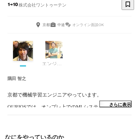
株式会社ワントゥーテン
京都
中途
オンライン面談OK
エンジニア
隅田 智之
京都で機械学習エンジニアやっています。

さらに表示
QURIOSでは、オンプレ上でのMLシステムの開発や、
クラウド上でのAPI開発などを行っています。

Resaerchも担当しており、自然言語処理（Text 
Classification, Text Generation, Text Summarization, VQA）
や推薦（Reciprocal Recommender Systems）、音声信号処
なにをやっているのか