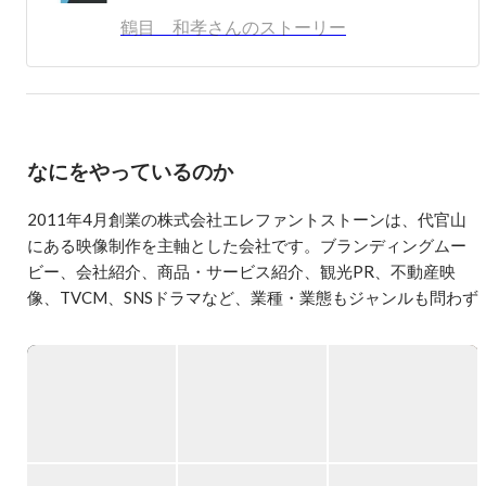
というくらいグラスゴー出身の音楽を好きになる確率が高
鶴目 和孝さんのストーリー
い。川崎フロンターレのシーズンチケットホルダーでホー
ムの試合は基本全試合、アウェイも東北だろうが九州だろ
うが行ける限り駆けつける。
なにをやっているのか
2011年4月創業の株式会社エレファントストーンは、代官山
にある映像制作を主軸とした会社です。ブランディングムー
ビー、会社紹介、商品・サービス紹介、観光PR、不動産映
像、TVCM、SNSドラマなど、業種・業態もジャンルも問わず
幅広い制作を行っています。

https://elephantstone.net/
https://service.elephantstone.net/works/