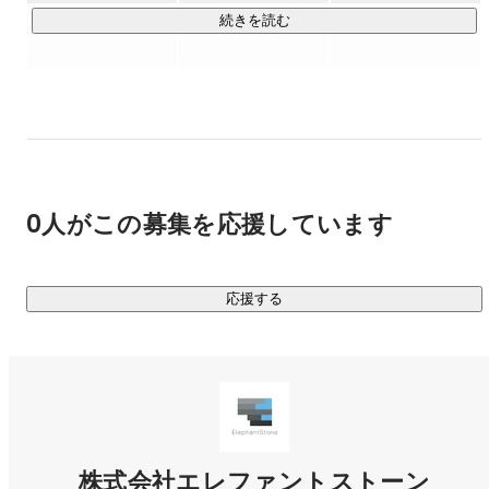
続きを読む
https://elephantstone.net/service
【映像制作事業と広告運用事業】

エレファントストーンは、「象る、磨く、輝かせる。 MAKE 
YOUR HEART SHINE.」をコーポレートスローガンに掲げ、映
像を通じて人や企業、街の誇りを創る映像制作会社です。

0人がこの募集を応援しています
このコーポレートスローガンには、良い映像をつくるだけで
はなく、潜められた「ハートの美しさ（＝真の魅力）」にフ
応援する
ォーカスを当てて一緒に磨き、それを世の中に向けて広めて
いきたいという想いが込められています。

映像活用が当たり前になった昨今。映像制作のニーズも多様
化しています。お客様のパートナーとして多種多様な想いに
寄り添った映像づくりを実現するために、弊社では映像制作
株式会社エレファントストーン