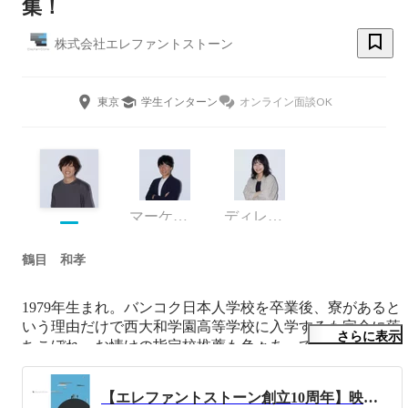
集！
株式会社エレファントストーン
東京
学生インターン
オンライン面談OK
マーケティング
ディレクター
鶴目 和孝
1979年生まれ。バンコク日本人学校を卒業後、寮があると
いう理由だけで西大和学園高等学校に入学するも完全に落
さらに表示
ちこぼれ、お情けの指定校推薦も色々あって破談。甲南大
学を卒業後、広告制作業に携わったのちに映像制作の世界
へ。スチュアート・マードックとジョニー・マーと小山田
【エレファントストーン創立10周年】映像制作会社からプライディングカンパニーへ
圭吾が神様。前世はスコットランド人だったんじゃないか