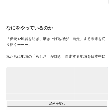
なにをやっているのか
「伝統や風習を紡ぎ、磨き上げ地域が「自走」する未来を切
り拓くーーー。

私たちは地域の「らしさ」が輝き、自走する地域を日本中に
つくるべく、地域の方々と共に未来を描き、伴走していま
す。「本気で成し遂げたい地域に、本気で取り組む！」を信
念に掲げ、戦略立案から受入体制づくり、共感するコミュニ
ケーションデザイン、組織づくりまで一貫してサポートして
います。1年での成果を追求するだけでなく、地域の方々と共
に長期的な目標達成に向けて実行計画に落とし込んでいま
す。私たちがお手伝いしなくても、3〜5年後には地域の方々
が主体的に地域活動を運営できる状態が理想形であり、その
続きを読む
ためにも、私たちは地域の方々の一員として協力し、実現に