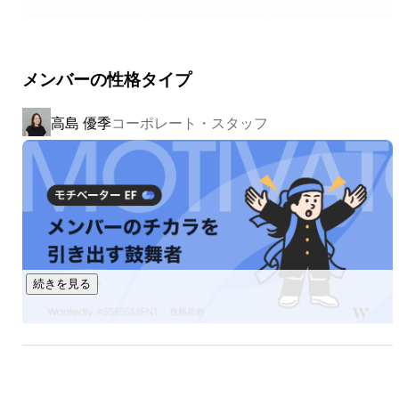
向けて共に考え、行動していくことを大切にしています。

メンバーの性格タイプ
■地域ソリューション事業　
https://chibra-solution.studio.site
高島 優季
コーポレート・スタッフ
この事業では行政や自治体、各地で観光体験を提供する施設
や団体が持つ課題について、

リサーチ・マーケティング・課題解決のコンサルティング・
観光体験の造成企画、

実証実験（モニター体験）、受け入れ体制の構築指導・ガイ
ド研修などまで一気通関で行っています。新しい体験の造成
や既存の体験のブラッシュアップ、ブランディングのための
制作物の

続きを見る
ディレクションサポートもしています。

＜戦略立案から組織育成まで一気通貫で対応するスキーム＞

“らしさ”が磨かれて「わざわざ行きたい！」地域にーー。

地域に眠る魅力のうち何が他と差別化できる価値なのかを整