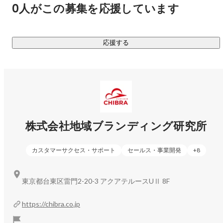
理し、ターゲットを明確にした戦略立案を行います。地域プ
0人がこの募集を応援しています
ロデューサーは、まちの当事者として、地域が自走する未来
を、地域の皆様とともに実現します。以下の4つのステップで
進めています。

応援する
①【描く（戦略立案）】②【磨く（商品開発）】③【招く
（編集組立て）】④【繋ぐ（組織育成）】

＜実績＞

https://chibra.co.jp/supportcase/
株式会社地域ブランディング研究所
カスタマーサクセス・サポート
セールス・事業開発
+
8
https://chibra.co.jp/creativework/
東京都台東区雷門2-20-3 アクアテルースUⅡ 8F
（サポートした行政・自治体）

観光庁・農林水産省・文科省・環境省・国土交通省中国運輸
https://chibra.co.jp
局・広島県・長野県・青森県佐井村・兵庫県伊丹市・豊岡・
石川県・岡山県・東京都日の出町　等多数
