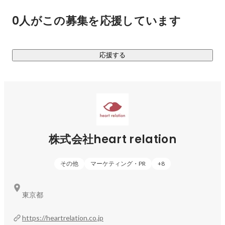
小嶋陽菜がクリエイティブディレクターをつとめるアパレル
0人がこの募集を応援しています
ブランド。

普段のワードローブでありながら、生地の素材やラインにこ
だわり、

応援する
女性たちの日常に自然と溶け込む気品と華やかさをHer lip to
は提案します。

02.Her lip to BEAUTY / ハーリップトゥビューティ

小嶋陽菜がプロデューサーを務めるビューティブランド。

自分に向き合う時間の大切さをテーマに“触れていたくなる
肌”、そして“好きな香りを纏う”ことに着目し、心地よく気品
株式会社heart relation
あふれるフレグランス・ボディケアアイテムを展開していま
す。

その他
マーケティング・PR
+
8
03.ROSIER by Her lip to / ロジア バイ ハーリップトゥ

Her lip to初のランジェリーブランド。

東京都
誰もが自分を愛せるように。

あなたの魅力と美しさを引き出す洗練されたランジェリーを
https://heartrelation.co.jp