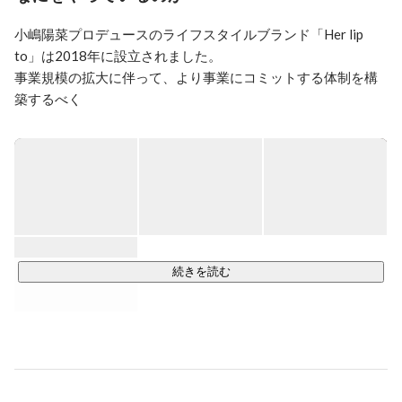
小嶋陽菜プロデュースのライフスタイルブランド「Her lip 
to」は2018年に設立されました。

事業規模の拡大に伴って、より事業にコミットする体制を構
築するべく

2020年1月に株式会社heart relationを創業。

自身のファッションセンスを活かしたアパレルラインが好評
を得た後、

美容フリークでもある彼女が“クリーンビューティ”にスポット
を当てたビューティライン「Her lip to BEAUTY」を発足。

22年7月にHer lip toを展開するコンセプトストア「House of 
Herme」のオープンと

続きを読む
同年9月、ランジェリーブランド「ROSIER by Her lip to」を
ローンチしました。

##Our Brands

01.Her lip to / ハーリップトゥ
