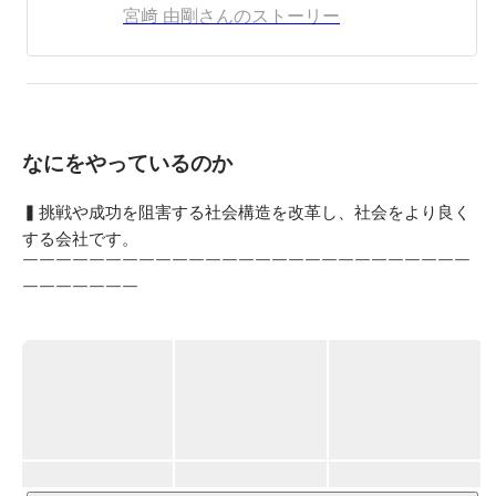
談対応

宮﨑 由剛さんのストーリー
・大手企業との就活イベント実施

・企業の採用担当者向け新卒採用コンサルティング

・高校訪問によるキャリア講演(鯖江高校、桜美林高校、
鎌倉学園高校、明大明治高校等)

・大学院研究科運営(教養デザイン研究科、情報コミュニ
ケーション研究科)

なにをやっているのか
趣味：

・キャンプ（5年）

▍挑戦や成功を阻害する社会構造を改革し、社会をより良く
・ジム（10年）

する会社です。

・サウナ（10年）

￣￣￣￣￣￣￣￣￣￣￣￣￣￣￣￣￣￣￣￣￣￣￣￣￣￣￣
・スニーカー収集（100足以上）

￣￣￣￣￣￣￣

・温泉巡り
成功や幸福は、いつも「挑戦」から生まれます。

恐れずに一歩を踏み出す勇気こそが、成功、そして幸せにつ
ながると私たちは信じています。

かつての日本は、数多くの挑戦を通じてイノベーションを生
み出し、世界経済を席巻していました。しかし、長期的な経
済停滞である「失われた30年」を経験する中で、挑戦がしづ