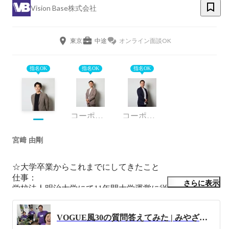
Vision Base株式会社
東京
中途
オンライン面談OK
指名OK
指名OK
指名OK
コーポレート・スタッフ
コーポレート・スタッフ
宮﨑 由剛
☆大学卒業からこれまでにしてきたこと

仕事：

さらに表示
学校法人明治大学にて11年間大学運営に従事👨‍🎓

・アドミッションアドバイザーとして全国の高校生や保
護者からの進学相談対応

VOGUE風30の質問答えてみた | みやざき編
・キャリアカウンセラーとして年間300件以上の就活相