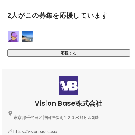
コーポレート・スタッフ
NAKA HIDEYUKI
▍「マルっと構造を変えれば日本はもっと良くなる!!」

2人がこの募集を応援しています
￣￣￣￣￣￣￣￣￣￣￣￣￣￣￣￣￣￣￣￣￣￣￣￣￣

Vision Baseでは、挑戦や成功を阻む社会構造を除外するとと
もに、挑戦や成功を促す社会構造を構築し、人々の挑戦が幸
せにつながる世界を創造します。

その実現に向けて「AI」×「構造改革/ゲームチェンジ/新基準
応援する
の創出」をキーワードに事業を展開しています。

▍事業内容1「生成AIを活用したDX支援事業｜となりのAIシ
リーズ」

￣￣￣￣￣￣￣￣￣￣￣￣

企業の業務効率化・生産性向上を目指した生成AI活用支援事
業です。

Vision Base株式会社
顧客の状況把握から入り込み、最適なAIツールを開発してい
ます。

東京都千代田区神田神保町1-2-3 水野ビル3階
企業独自のchatbotの開発や、DIfyなどを活用した業務自動
化、OCRを活用したデータ入力自動化など、最新のツールを
https://visionbase.co.jp
柔軟に組み合わせ、企業の課題を解決しています。
