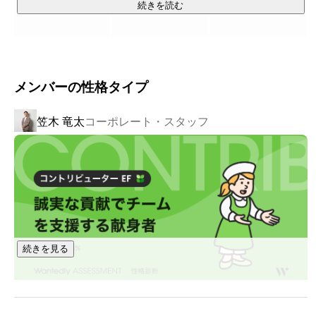
らく、また挑戦が成功や幸福へと結びつきにくい社会（慣
続きを読む
習・構造・文化・雰囲気）へと変貌してしまったように思い
ます。

たとえば、行き過ぎた既得権益の保護や情報の非対称性、多
メンバーの性格タイプ
重下請負といった慣習や構造の問題。さらに、挑戦する人を
嘲笑する雰囲気や文化が広がり、「このままでいい」「ほど
笠木 竜太
コーポレート・スタッフ
ほどでいい」「普通が一番」「失敗したくない」「どうせ挑
戦しても無駄だ」といった“挑戦しないこと”を善とする空気。

その結果、日本全体の「挑戦総量」は著しく減ってしまって
いると感じられます。

Vision Base株式会社は、こうした慣習・構造・文化・雰囲気
を放置するのではなく、私たちの存在と事業を通じて新たな
慣習・構造・文化・雰囲気を創り出し、「挑戦⇀成長⇀成功⇀
続きを見る
幸福」の好循環が当たり前に回る社会へと変革することこそ
が使命だと考えています。そして同時に、この変革を次世代
へつなぎ、より良い未来を築くための襷を繋いでいくことこ
そ、私たちが果たすべき重要な責務であると捉えています。
