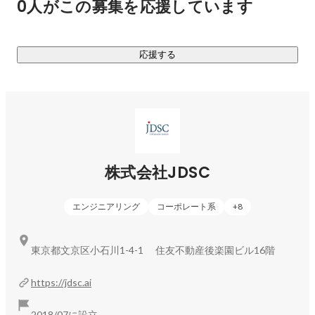
0人がこの募集を応援しています
・JERAとJDSCが太陽光発電の発電電力量を高精度で予測する
ビジネスブレークスルー大学「問題解決力トレーニング
プログラム」(監修：大前研一) 講師	

システムを共同開発

https://www.lt-empower.com/course/psa/

・ディーエムエスとAIを活用したダイレクトメール送付先選
# いわゆるコンサルティングファームで使うようなビジ
応援する
定ソリューションを共同提供

ネスの考え方を紹介しています。

・センコーと物流倉庫作業工数の削減にむけ「AI職長プロジ
ェクト」のパイロット運用を開始

【講演】

TEDxTokyo Salon "データサイエンスと教育の未来"な
　〜経験と勘にAIを組み合わせ、意思決定の標準化・高度化
ど。

を実現〜

・AI活用による在庫・欠品削減効果を低コストで検証できる
【趣味・好きなこと】

「JDSC 過剰在庫・欠品削減シミュレーション」を提供開始

温泉 (たまに行く)、カヤック (最近行けてないから、今
株式会社JDSC
・三井物産と船舶の生涯価値向上に貢献する合弁会社を設立

年は行きたい)
・パーソルグループとAIと自動搬送ロボット活用による工
エンジニアリング
コーポレート系
+
8
場・物流倉庫業務の生産性向上に向けた共同研究を開始

・イオントップバリュの輸入発注業務に、demand insight® が
導入され、倉庫在庫の改善と、作業時間の約60%を改善

東京都文京区小石川1-4-1 住友不動産後楽園ビル16階
◇需要予測

https://jdsc.ai
商品の売上を正確に予測することで、欠品による売上機会損
失を防ぎ、過剰生産による廃棄費用・保管費用を削減するこ
2018/07に設立