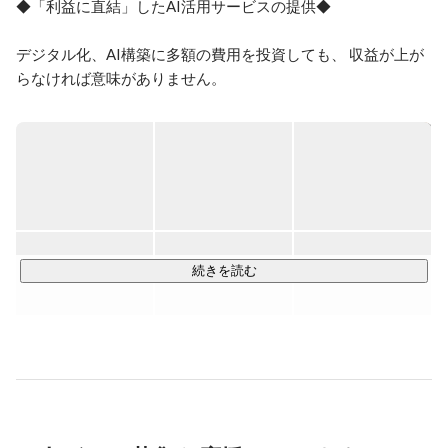
◆「利益に直結」したAI活用サービスの提供◆

東京大学卒業後、マッキンゼーアンドカンパニー、米系
メーカー等での経験を経て、2014年に一般社団法人日本
データサイエンス研究所(Japan Data Science Consortium、
デジタル化、AI構築に多額の費用を投資しても、 収益が上が
現 株式会社日本データサイエンス研究所)を創設、代表
らなければ意味がありません。

に就任。 

JDSCは従来の人月単価に基づいた請求から決別し、 成果に基
元　医療データ リーズンホワイ 監査役。

づいたコミッション請求により、クライアント企業の利益貢
献にコミットするプロフェッショナル集団です。

【著書】

『機械脳の時代』http://bit.ly/kikainou （ダイヤモンド
アプリケーション開発を通して、需要予測・異常検知・物流
社）、『データサイエンティスト養成読本 ビジネス活
最適化・教育・在庫最適化・与信評価・言語／画像認識など
用編』(技術評論社・共著)、『プログラミングは、ロボ
多岐にわたる課題に取り組んでいます。

ットから始めよう』（小学館）、『日本製造業の戦略』
(ダイヤモンド社・共著）、編集協力に『日本の未来に
◆これまでの事業実績例とメディア掲載◆

続きを読む
ついて話そう』(小学館）、『REIMAGINING JAPAN』
（VIZMedia LLC）など。

◇AIやデータサイエンス、機械学習を社会実装するために、
# 特に、『機械脳の時代』は (書籍タイトルはともかく) 
何を考えてどうアプローチしているのか、JDSCのイメ
さまざまな企業と協業をしています。

ージを掴める便利なサマリです。また、テクノロジーが
どう実社会の課題解決に役立っているか理解できるの
https://jdsc.ai/news/
で、一読をおすすめします。

＜最近の取り組み＞

【教育活動】
