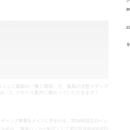
コミュニ
最新の「働く環境」で、最高の大型メディア
rk」と
グロース案件に携わっていただきます！
ティング事業をメインに手がける、2016年設立のベン
を組み、“事業ハッカー集団”として累計投資額400億円