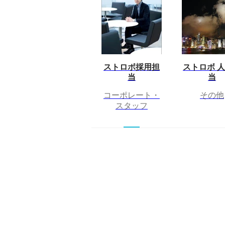
ストロボ採用担
ストロボ 
当
当
コーポレート・
その他
スタッフ