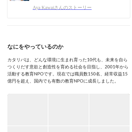
2015年末より、広報・ファンドレイジング部に異動し、寄
Aya Kawaiさんのストーリー
付者コミュニケーション、報告会の企画運営、メディア対
応、チームマネジメント等に携わる。

2度の産育休を経て、現在は2人の子どもを育てながらフル
タイム勤務中。
なにをやっているのか
カタリバは、どんな環境に生まれ育った10代も、未来を自ら
つくりだす意欲と創造性を育める社会を目指し、2001年から
活動する教育NPOです。現在では職員数150名、経常収益15
億円を超え、国内でも有数の教育NPOに成長しました。

高校生のためのキャリア学習プログラムから始まり、2011年
の東日本大震災以降は子どもたちに学びの場と居場所を提
供、コロナ禍以降はオンラインを活用して経済的事情を抱え
る家庭やメタバースを活用して不登校の子どもたちに学習支
援を行うなど、社会の変化に応じてさまざまな教育活動に取
り組んでいます。
