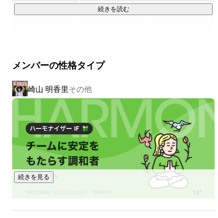
続きを読む
Vision

￣￣￣￣￣￣￣￣￣

どんな環境に生まれ育っても未来をつくりだす力を育める社
会

メンバーの性格タイプ
Mission

崎山 明香里
その他
￣￣￣￣￣￣￣￣￣

意欲と創造性をすべての10代へ

Theme

￣￣￣￣￣￣￣￣￣

・高校生へのキャリア学習・プロジェクト学習プログラム提
供

・被災地の放課後学校の運営

続きを見る
・災害緊急支援

・地域に密着した教育支援

・困窮世帯の子どもに対する支援
