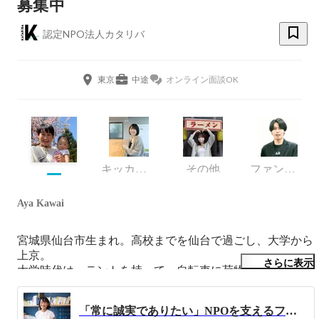
募集中
認定NPO法人カタリバ
東京
中途
オンライン面談OK
キッカケプログラム ・事業責任者
その他
ファンドレイジング部
Aya Kawai
宮城県仙台市生まれ。高校までを仙台で過ごし、大学から
上京。

さらに表示
大学時代は、テントを持って、自転車に荷物を積んで、全
国各地を旅するサークルに所属。アウトドア・自然好き。

前職は金融系のSE。震災を機に、カタリバに転職し、岩
「常に誠実でありたい」NPOを支えるファンドレイジングのリアル
手県大槌町で放課後学校の立ち上げ・事務局業務を担う。
