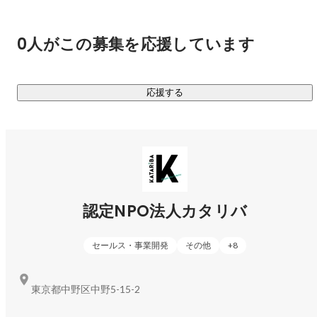
・外国ルーツの高校生支援

佐藤 宏亮
ファンドレイジング部
・不登校児童・生徒に対する支援

・子どもの居場所立ち上げ支援　など

0人がこの募集を応援しています
https://bit.ly/3YtOAJS
応援する
認定NPO法人カタリバ
セールス・事業開発
その他
+
8
東京都中野区中野5-15-2