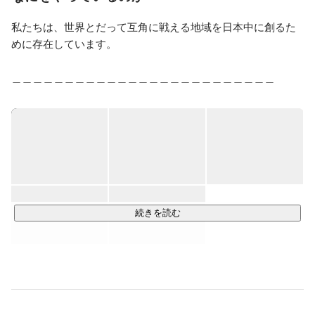
全国各地の地方自治体のふるさと納税業務代行を行う行
政アライアンス事業部の部長として、地域に寄り添った
私たちは、世界とだって互角に戦える地域を日本中に創るた
地方創生を目指し日々奮闘中。
めに存在しています。

＿＿＿＿＿＿＿＿＿＿＿＿＿＿＿＿＿＿＿＿＿＿＿＿＿

ふるさと納税事業　〜地域に寄り添い、地域と共に〜

￣￣￣￣￣￣￣￣￣￣￣￣￣￣￣￣￣￣￣￣￣￣￣￣￣

『ふるさと納税』とは、生まれた故郷や応援したい自治体に
寄付ができる制度です。手続きをすると、寄付金額から所得
税の還付、住民税の控除が受けられます。そして、地域の名
産品などのお礼の品もいただける魅力的な仕組みです。

そして寄附金は、地域の事業者様の売上になるだけでなく、
自治体の新たな財源として地域がより良い町になるために使
続きを読む
うことができます。

通常は自治体が運営を行う『ふるさと納税』の業務を私たち
が受託し、代行して寄付金額アップを実現します。

なんと、今まで受託した自治体の寄付額をすべて“1年以内に
200％以上“に引き上げてきました。

魅力ある返礼品を発掘できると、自治体に寄付が集まり、地