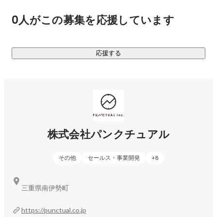
域の事業者様には返礼品代金が支払われ、寄付者は満足度の
0人がこの募集を応援しています
高い返礼品を手に入れることができ、全方面の方々から感謝
していただけます。

さらに私たちは、各自治体に拠点を設け、ホントの地方創生
応援する
を成し遂げ続けています。

＿＿＿＿＿＿＿＿＿＿＿＿＿＿＿＿＿＿＿＿＿＿＿＿＿

EC事業　〜美味しいものを全国にお届け！〜

￣￣￣￣￣￣￣￣￣￣￣￣￣￣￣￣￣￣￣￣￣￣￣￣￣

パンクチュアルでは、ECサイトの運営も手掛けており、ふる
株式会社パンクチュアル
さと納税だけに頼らない、地域の新たなのビジネスの後押し
をしています。

その他
セールス・事業開発
+
8
例えば、令和2年に立ち上げたECサイト「高知かわうそ市
場」は、新型コロナウイルスの影響で困窮する地元事業者様
の新たな販売拠点になることを目的にスタートし、開始初年
三重県南伊勢町
度で約8億円を売上げました。

サイトを利用していただいている事業者様への補助金の活用
https://punctual.co.jp