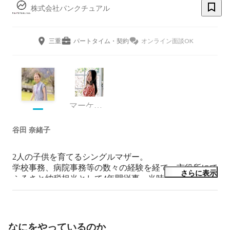
株式会社パンクチュアル
三重
パートタイム・契約
オンライン面談OK
マーケティング
谷田 奈緒子
2人の子供を育てるシングルマザー。

学校事務、病院事務等の数々の経験を経て、市役所にて
さらに表示
ふるさと納税担当として4年間従事。当時の上司が公務
員を辞めて起業をする際に「一緒に来ないか？」と誘わ
れ、「おもしろそう！」という理由から地方創生ベンチ
ャー企業「株式会社パンクチュアル」に創業メンバーと
して参加。

なにをやっているのか