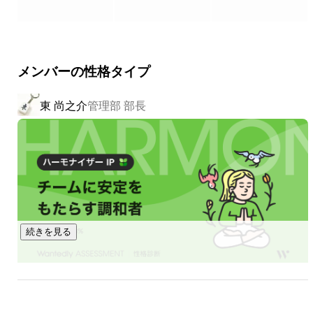
ます。

◇ 地方創生事業

　 新潟県・佐渡市の地方自治体と協業し、

メンバーの性格タイプ
　 佐渡島でのWebエンジニア雇用の創出と、佐渡島島内のDX
推進をしています。

東 尚之介
管理部 部長
◇ エンジニア教育事業

　 社内研修制度「PRUMアカデミー」で培ったノウハウを活
かして、

　 個人向け・法人向けに実践的なプログラミングスクールを
提供しています。
続きを見る