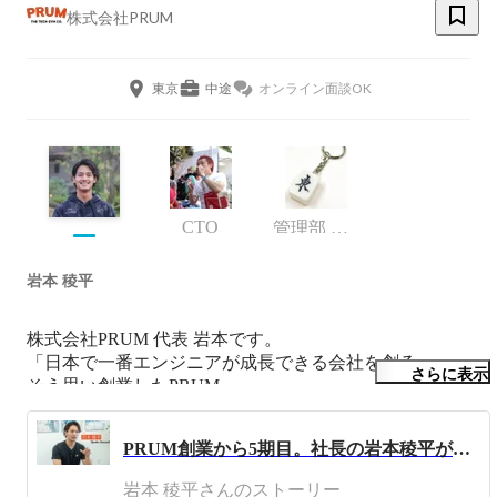
株式会社PRUM
東京
中途
オンライン面談OK
CTO
管理部 部長
岩本 稜平
株式会社PRUM 代表 岩本です。

「日本で一番エンジニアが成長できる会社を創る」

さらに表示
そう思い創業したPRUM。

今やビジョンに共感してくれて、たくさんのメンバーが集
PRUM創業から5期目。社長の岩本稜平が今考えていること
まってくれています。

この会社は、日本を代表するとんでもない会社になりま
岩本 稜平さんのストーリー