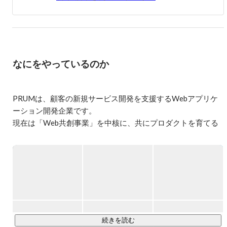
す。間違いなくなります。

今なら任せられる、その中心となれる役割がたくさんあり
ます。

スタートアップ第二創業メンバーとして、想いを持った方
からのご応募お待ちしています！

なにをやっているのか
--

2014年 エンジニアとしてキャリアスタート。

2016年 ヤフー株式会社入社。ヤフオク決済プラットフォ
PRUMは、顧客の新規サービス開発を支援するWebアプリケ
ームの開発統括。

ーション開発企業です。

2018年 世界一周のため退職。独立。

現在は「Web共創事業」を中核に、共にプロダクトを育てる
2019年 株式会社PRUM創業、代表取締役就任。
開発スタイルを展開しています。

数年後の上場を見据え、複数事業の柱で、さらなる成長を目
指しています！

◇ Web共創事業（SES）

　 顧客とWebサービスを共創するという想いのもと、

　 課題解決型のWebアプリケーション開発事業を展開してい
続きを読む