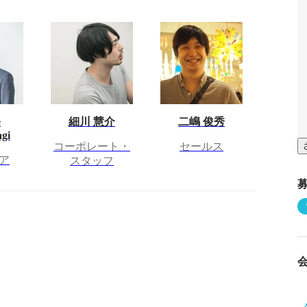
e
細川 慧介
二嶋 俊秀
gi
コーポレート・
セールス
ア
スタッフ