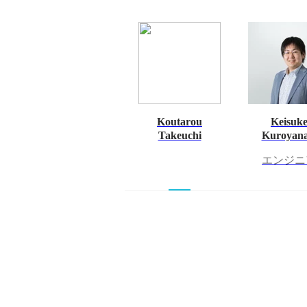
Koutarou
Keisuk
Takeuchi
Kuroyana
エンジニ