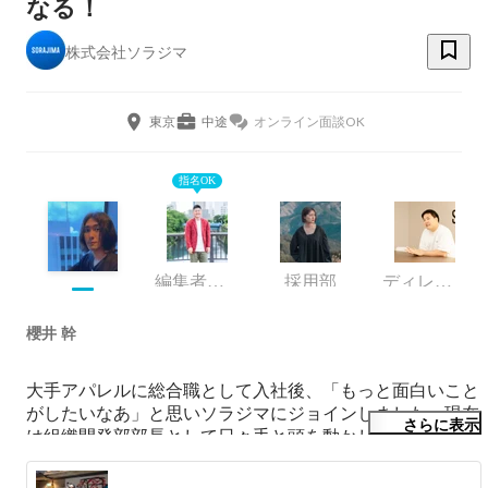
なる！
株式会社ソラジマ
東京
中途
オンライン面談OK
指名OK
編集者採用部
採用部
ディレクター
櫻井 幹
大手アパレルに総合職として入社後、「もっと面白いこと
がしたいなあ」と思いソラジマにジョインしました。現在
さらに表示
は組織開発部部長として日々手と頭を動かしています。

無頼派と歴史/哲学がすきで、本を買いすぎて本棚を破壊
した経験があります。
