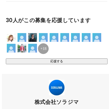
【第一編集部 - ロマンスWebtoon】

第一編集部は、「世界がときめく、縦読み漫画を。」という
30人がこの募集を応援しています
編集方針のもと、主にロマンス作品を手がけています。

これまで「次にくるマンガ大賞2025」にて第3位に輝いた
『お求めいただいた暴君陛下の悪女です』（天壱）や、アメ
リカで月間売上ランキング2位を記録した『かたわれ令嬢が男
装する理由』（雨宮レイ.）、テレビドラマ化された『恋フレ
+18
～恋人未満がちょうどいい～』（紺野潤）など、様々な作品
を世に送り出してきました。

応援する
『恋愛としてのときめきや憧れとしてのときめきを、「広義
のときめき」として捉え、作品を通じて読者へ届けていく』
ことをコンセプトとしています。

・インタビュー： 
https://note.com/sorajimastudio/n/n0d61cb69d44b
【第二編集部 - バトルWebtoon】

株式会社ソラジマ
第二編集部は、少年から青年までの幅広い読者層を対象にバ