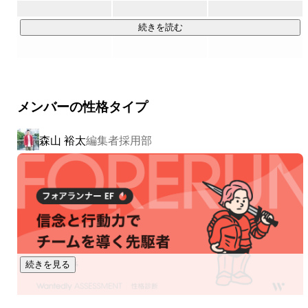
『ソラジマ代表が描く、今世紀を代表する作品を生む2035年
続きを読む
https://note.com/sorajimastudio/n/n9ad097f9dbe9
▶︎SORAJIMAの5つの編集部

メンバーの性格タイプ
SORAJIMAには、それぞれが独自の思想を掲げる5つの編集部
があります。

森山 裕太
編集者採用部
ロマンス・ファンタジーやバトルといったジャンル軸、縦読
み・横読みといった表現形式、紙や少年向けアプリ、自社
Webサイトといった届け方——切り口は異なれど、各編集部が
「どんな作品で、誰の心を動かすのか」を磨き込み、その思
想に共鳴する作家の方々とともに作品づくりに向き合ってい
ます。

在籍する編集者は、国民的ヒットだけを見据え、そこに届く
ために何が足りないかを常に自問し、本質的な行動だけをや
続きを見る
りきる。その執念と実力が、地上波ドラマ化・アニメ化とい
ったメディア展開や、世界11カ国への作品展開という成果に
結びついています。
