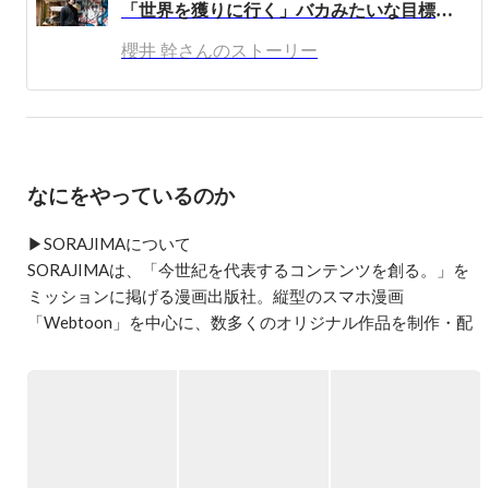
「世界を獲りに行く」バカみたいな目標を、本気で話せる仲間がいた
twitterによく出没してますので、どうぞよしなにお願いい
たします。
櫻井 幹さんのストーリー
なにをやっているのか
▶︎SORAJIMAについて

SORAJIMAは、「今世紀を代表するコンテンツを創る。」を
ミッションに掲げる漫画出版社。縦型のスマホ漫画
「Webtoon」を中心に、数多くのオリジナル作品を制作・配
信。日本だけでなく、韓国・北米・中国など世界11カ国・地
域で展開しています。

また、タテ読み漫画アプリ『ソラジマTOON』や漫画レーベ
ル『よすみ』の運営に加え、ドラマ化・商品化など多角的な
展開にも取り組んでいます。
