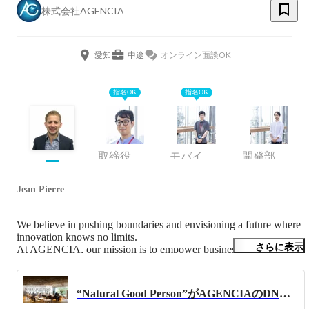
株式会社AGENCIA
愛知
中途
オンライン面談OK
指名OK
指名OK
取締役 CTO
モバイルエンジニア
開発部 AIエンジニア
Jean Pierre
We believe in pushing boundaries and envisioning a future where 
innovation knows no limits.

さらに表示
At AGENCIA, our mission is to empower businesses to break 
free from conventional constraints and explore new horizons. By 
embracing AI, data, and immersive 360° visualization, we 
transform how industries—especially automotive—operate, 
“Natural Good Person”がAGENCIAのDNAです
connect, and grow.
