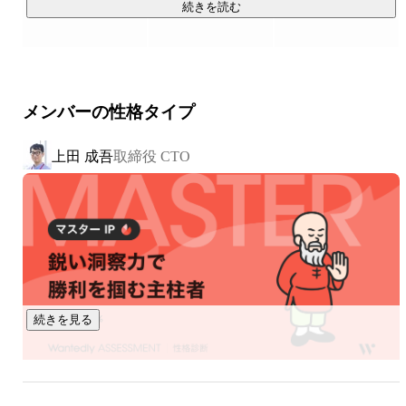
AIによる高度な画像解析とデータプラットフォームを活用
続きを読む
し、

自動車・バイク・不動産など多様な業界で、デジタル変革
（DX）を推進しています。

メンバーの性格タイプ
中古車検索サイトなどで“クルッと回る360°車両画像”を見た
ことはありませんか？

上田 成吾
取締役 CTO
その多くを支えているのが、当社の主力製品 「360°Car®」 
です。

この技術は特許を取得しており、すでに カーセンサー（リク
ルート）、ガリバー（IDOM）、YANASE をはじめとする
「5,500社以上」の企業に導入されています。

いまや「360°Car®」は、皆さまの日常の中に自然と浸透する
スタンダードとなっています。

続きを見る
■ ギネス世界記録™ 認定

2025年10月、AGENCIAが開発した「360°Car®」は、

GUINNESS WORLD RECORDS™（ギネス世界記録） により

「世界最大のオンライン自動車360°ビューアルバム」として