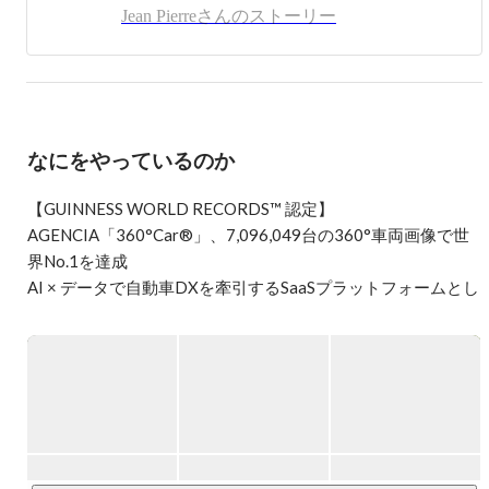
Whether you’re a startup seeking to disrupt the market or an 
Jean Pierreさんのストーリー
established company evolving for the digital era, our goal is to 
help you turn visionary ideas into real, measurable impact.

Let’s build a world where transparency, intelligence, and creativity 
drive the next generation of mobility.
なにをやっているのか
【GUINNESS WORLD RECORDS™ 認定】

AGENCIA「360°Car®」、7,096,049台の360°車両画像で世
界No.1を達成

AI × データで自動車DXを牽引するSaaSプラットフォームとし
て、グローバルスタンダードを確立

■ 企業概要

株式会社AGENCIA（アジェンシア） は、360°画像生成技術
とAI解析技術を融合した

SaaS／PaaS型ソリューションを開発・提供するテクノロジー
企業です。
