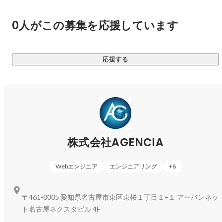
正式に認定されました。

登録された画像数は 7,096,049台。

0人がこの募集を応援しています
この記録は、AGENCIAの技術力とAIによる自動車デジタル化
の取り組みが

世界水準に到達したことを示す、歴史的な成果です。

応援する
■ 主なプロダクト

https://www.360.car
スマートフォンと360°カメラで誰でも簡単に車両を撮影し、
ウェブやSNSで即時公開できるクラウド型撮影プラットフォ
ーム。

株式会社AGENCIA
Webエンジニア
エンジニアリング
+
8
https://www.360.bike
バイクの内外装を高精細に撮影し、ECやオークションでの訴
〒461-0005 愛知県名古屋市東区東桜１丁目１−１ アーバンネッ
求力を高める専用ソリューション。

ト名古屋ネクスタビル 4F