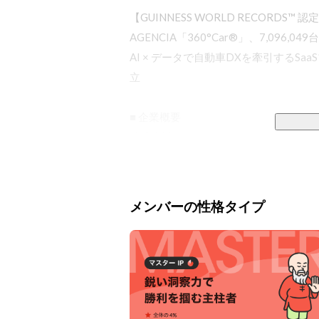
【GUINNESS WORLD RECORDS™ 認定
AGENCIA「360°Car®」、7,096,0
AI × データで自動車DXを牽引する
立

■ 企業概要

株式会社AGENCIA（アジェンシア） は
SaaS／PaaS型ソリューションを開発
AIによる高度な画像解析とデータプラッ
自動車・バイク・不動産など多様な業界
メンバーの性格タイプ
中古車検索サイトなどで“クルッと回る3
その多くを支えているのが、当社の主力製品 
この技術は特許を取得しており、すでに
YANASE をはじめとする「5,500社
いまや「360°Car®」は、皆さまの