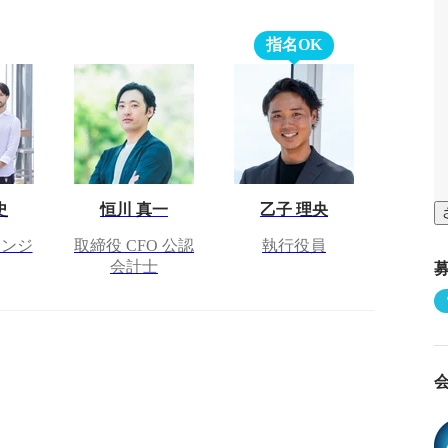
指名OK
史
恒川 真一
乙子 理央
エンジ
取締役 CFO 公認
執行役員
会計士