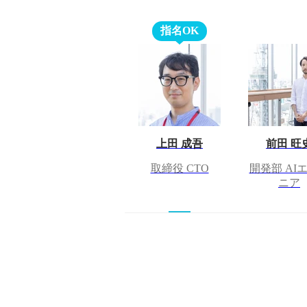
指名OK
上田 成吾
前田 旺
取締役 CTO
開発部 AI
ニア