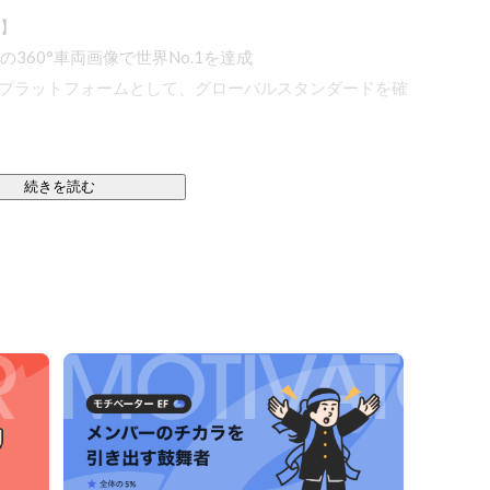
】

49台の360°車両画像で世界No.1を達成

SaaSプラットフォームとして、グローバルスタンダードを確
続きを読む
、360°画像生成技術とAI解析技術を融合した

・提供するテクノロジー企業です。

トフォームを活用し、

で、デジタル変革（DX）を推進しています。

60°車両画像”を見たことはありませんか？

「360°Car®」 です。

 カーセンサー（リクルート）、ガリバー（IDOM）、
以上」の企業に導入されています。

日常の中に自然と浸透するスタンダードとなっています。
