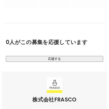
◯常陸国（ひたちのくに）ロングトレイル周辺の体験コンテ
ンツ造成支援

　［セミナー及びワークショップ運営／個別伴走支援／プロ
モーション／クリエイティブ］

◯体験王国いばらきのアウトドア事業の磨き上げ及びプロモ
ーション等の伴走支援

0人がこの募集を応援しています
　［事業者ヒアリング／個別伴走支援／インフルエンサー招
聘／WEBページ制作及び広告］

応援する
◯ネモフィラ、コキアが有名なひたち海浜公園の夜間特別体
験プランの総合コーディネート

　［販路開拓／コンテンツ造成／会場設営／モニターツアー
企画運営／旅行サービス手配］

◯いばらき県央地域ふるさとワーキングホリデーの企画運営

　［募集広告／クリエイティブ／地域との調整／アテンド／
株式会社FRASCO
取材及びWEB記事制作サポート］
