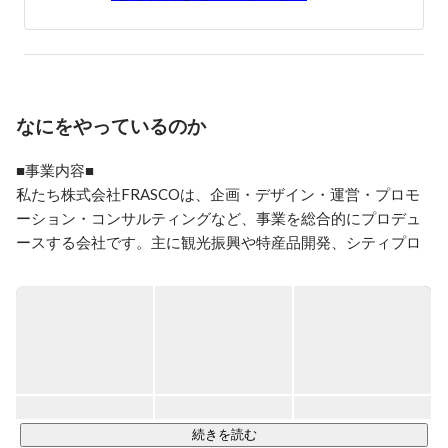
がテーマの複合アンテナカフェをオープン。
なにをやっているのか
■事業内容■

私たち株式会社FRASCOは、企画・デザイン・運営・プロモ
ーション・コンサルティングなど、事業を総合的にプロデュ
ースする会社です。主に観光振興や特産品開発、シティプロ
モーション、関係人口創出、移住定住などのまちづくり事業
を展開しています。

《北関東支社》

茨城県を中心に関東圏の地方創生プロジェクトを手掛けてい
ます。

以下は直近の具体的な事業内容を記載しています。

続きを読む