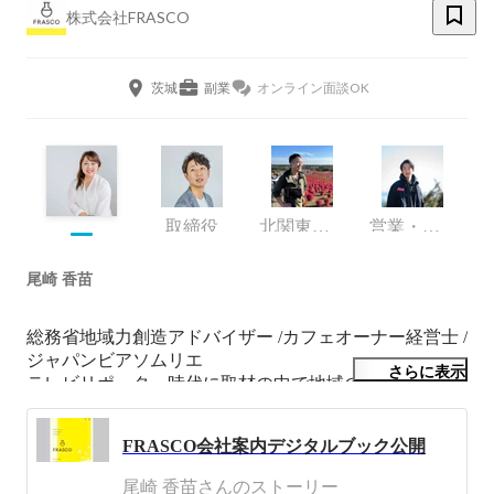
株式会社FRASCO
茨城
副業
オンライン面談OK
取締役
北関東支社・支社長
営業・企画
尾崎 香苗
総務省地域力創造アドバイザー /カフェオーナー経営士 / 
ジャパンビアソムリエ

さらに表示
テレビリポーター時代に取材の中で地域のおもしろさに
触れ、まちづくり出版会社に入社。地域活性化プロデュ
ーサーとして事業に関わる。令和のはじまりとともに、
FRASCO会社案内デジタルブック公開
人と地域の幸せの化学反応を起こす、株式会社FRASCO
を設立。令和５年には広島市中区に旅とローカルフード
尾崎 香苗さんのストーリー