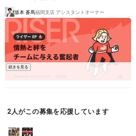
定です！

世界26カ国のネットワークを活用しながら自己成長を促し、

坂本 蒼馬
福岡支店 アシスタントオーナー
一人一人が主役の会社であなたの新しいキャリアをスタート
   2024年12月、新卒1年目で福岡支店の立ち上げに選抜
され、今は人事から組織のマネジメントまで幅広く仕事
してみませんか？

に携わり、新しい経験を積むことに精進してます！

【3つの特徴】

１、徹底した教育制度であなたの成果を最大化

成果を出すためには自己流ではうまくいきません。成果が出
る共通の考え方や仕組みを深く理解することが必要です。セ
続きを見る
ールス、マーケティング、人材育成、組織マネジメント、経
営、事業拡大に至るまで、徹底的に教育を行います。この教
育制度により、未経験でも自分の強みをより強くし成果を最
大化させます。現に弊社マネージャーは入社前はほどんどが
福岡支店 支店長
Yamagata Reina
未経験よりスタートしています。世界共通の教育制度を活用
し、史上最高の自己成長を目指すことができます。

2人がこの募集を応援しています
２、海外研修制度で世界から学ぶ

私たちは日本に留まらず、海外研修制度を活用し世界で活躍