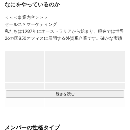
語+学科の半分を留学生が占める、武蔵野大学グローバ
なにをやっているのか
ルビジネス学科に入学。

＜＜＜事業内容＞＞＞

  2021年4月、1年休学を決意し念願のカナダ留学へ。半
年ビジネススクールで実践的なマネジメントを学び、後
セールス × マーケティング

半年でアフリカ移民系NPOのインターンを始める。同
私たちは1987年にオーストラリアから始まり、現在では世界
時に、留学生と一緒に立ち上げたトートバッグビジネス
26カ国850オフィスに展開する外資系企業です。確かな実績
のマネジメントを両立。初めての起業に苦戦し、営業か
と信用により、日本や世界を代表する様々な業界の大手クラ
らマネジメントまで苦手意識を覚える。

イアントとパートナーシップを結んでいます。

   2022年9月、帰国後、苦手意識のある経営を1から学べ
る環境と就活の軸にしていた国際協力に携われるインタ
Face to Face マーケティングを活用した費用対効果の高い弊
ーンを探す。外資系・社内独立制度があり、営業の基礎
社の手法は、

からマネジメントまで実践的に学べ、NGO・NPOを取
パートナー企業へ確かな利益を提供します。

引先にもつアプコグループジャパンに出会い、インター
また常にお客様ファーストに考え、課題解決にも取り組んで
ンを決意。

います。

続きを読む
   2024年4月新しい課題にチャレンジできる環境・常に
隣でサポートしてくれる人がいる環境、アプコグループ
また弊社独自の『社内独立支援制度』により一人一人のキャ
ジャパンに就職を決意。日々自己成長とスキルアップに
リアサポートも行い、

勤しんでます！同年8月にはマレーシアの海外研修に選
将来の経営者を育てる側面もあります。

抜され、今年は韓国、マレーシア、インド研修に行く予
メンバーの性格タイプ