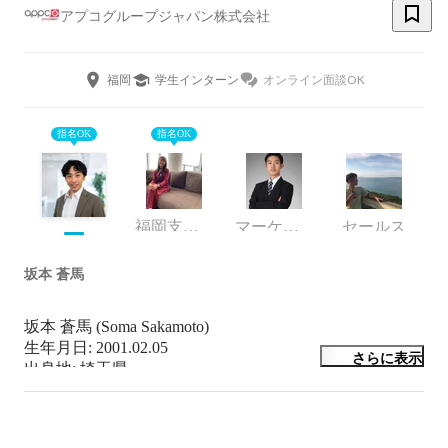
アプコグループジャパン株式会社
福岡
学生インターン
オンライン面談OK
指名OK
指名OK
福岡支店 支店長
マーケティング
セールス
坂本 蒼馬
坂本 蒼馬 (Soma Sakamoto)

生年月日: 2001.02.05

さらに表示
出身地: 埼玉県

【経歴】

   2019年4月、海外で働く将来像に近づくため全講義英