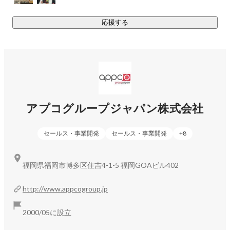
している人と繋がり様々なことを学ぶことができます。年間
3~4回行われるこの制度は弊社で最も人気な福利厚生とな
応援する
り、今までにオーストラリア・イギリス・シンガポール・マ
レーシア・タイ・インド・韓国等で行いました。（通訳帯同
なので英語力は一切不要）

３、自分らしく

会社や上司の都合ではなく、自分の目標に向かって仕事をす
ることを大事にしています。

アプコグループジャパン株式会社
一人一人将来の夢や目標などは違います。だからこそ会社に
来る理由も様々です。

セールス・事業開発
セールス・事業開発
+
8
起業を目指す人、営業力をつけたい人、楽しい職場環境で働
きたい人、海外が好きな人...

自分のやりたいことのためにみんな働いています。
福岡県福岡市博多区住吉4-1-5 福岡GOAビル402
http://www.appcogroup.jp
2000/05に設立