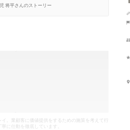
？
児 将平さんのストーリー
レイ。業
顧客に価値提供をするための施策を考えて行
丁寧に仕
動を徹底しています。