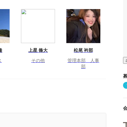
隆
上星 脩大
松尾 衿那
ス
その他
管理本部 人事
部
業5期目:TYLの歩んだヒストリーと目指す未来と