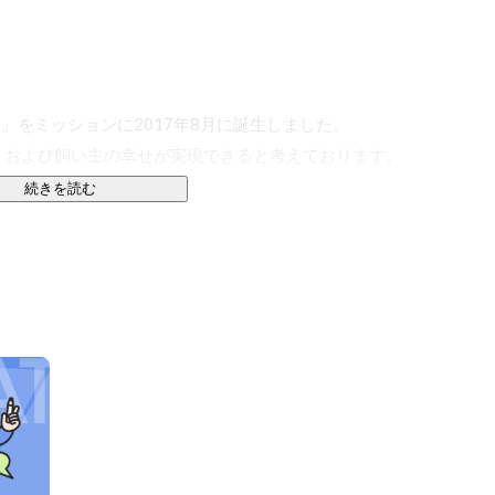
」をミッションに2017年8月に誕生しました。

および飼い主の幸せが実現できると考えております。

続きを読む


けのキャリアサービス）

取り巻く事業者の経営支援サービス）

から死ぬまでのヘルスケア・医療・ライフスタイルに関わ
してマッチング・プラットフォーム・プライベートブラン