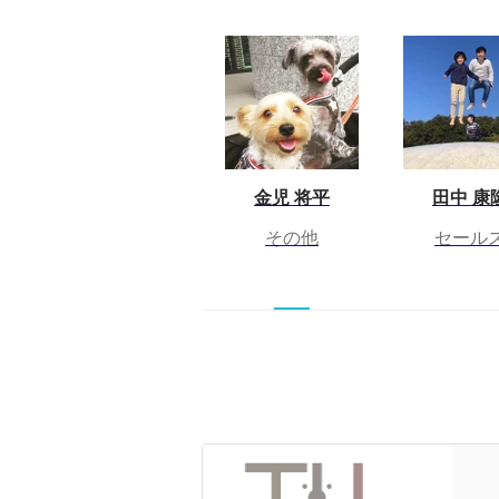
金児 将平
田中 康
その他
セール
創