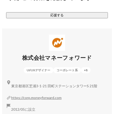
・2017年に上場を果たし、2021年には東証一部へ、2022年
4月には東証プライム市場へ市場変更。

応援する
このようにtoC/toB両領域にまたがった多様なプロダクト展開
で、点ではなく面の力で加速度的に日本中のお金に関する課
題の解決を促進しています。

▼サービス一覧（※ここにご紹介しているのは一部です）

株式会社マネーフォワード
■MoneyForward Home（個人向け）

　・『マネーフォワード ME』-お金の見える化アプリ

UI/UXデザイナー
コーポレート系
+
8
　・『MONEY PLUS』-読者のマネーリテラシーを向上するメ
ディア

東京都港区芝浦3-1-21 田町ステーションタワーS 21階
■MoneyForward Business（法人向けクラウドサービス）

マネーフォワード クラウドは、バックオフィスに関する様々
https://corp.moneyforward.com
なデータを連携し、経理や人事労務における面倒な作業を効
率化する事業者向けSaaS型サービスプラットフォーム。

2012/05に設立