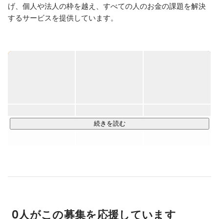
げ、個人や法人の枠を越え、すべての人のお金の課題を解決
するサービスを提供しています。

これから社会はどう変わりゆくのか？人生の意味はどう変化
するのか？その時お金の果たす役割とは？未来はいつだっ
て、確実ではありません。 大切なのは、誰もが前を向いて踏
み出していける世の中をつくること。そのためにすべきこと
をひとつずつ見つけ、 実現していくのが私たちの使命です。

私たちがフォーカスすることは個人のお金の悩みや不安、企
業の経営を改善し、ユーザーに寄り添いながら日本の生産性
続きを読む
を飛躍的に向上させること。結果、私たちのサービスが日本
でNo.1の「お金のプラットフォーム」として選ばれることを
目指しています。

・創業時から独自開発している家計簿アプリ「マネーフォワ
ードME」は利用者数1700万人を突破

・SaaS×Fintech領域で国内最大級のユーザー基盤とプロダク
0人がこの募集を応援しています
トラインアップを提供
