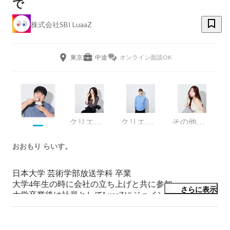
で
株式会社SBI LuaaZ
東京
中途
オンライン面談OK
クリエイティブディレクター
クリエイティブディレクター
その他デザイナー
おおもり らいす。
日本大学 芸術学部放送学科 卒業

大学4年生の時に会社の立ち上げと共に参加

さらに表示
大学卒業後は社員としてLuaaZにジョイン

エンタメ系のチャンネルや有名カップルYouTuberのコン
テンツ制作の協力を行っていた

現在は、音楽深化論の制作統括を担当
