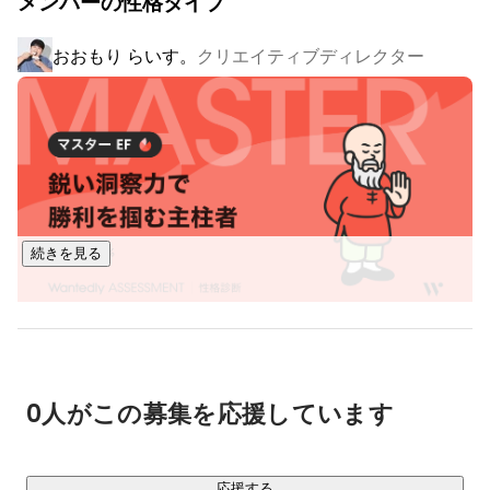
メンバーの性格タイプ
案・制作・分析まで一気通貫で対応

● KDDI・KONAMI・ONWARDなど大手企業のコンテンツを
おおもり らいす。
クリエイティブディレクター
上流から設計

▼LAB（新規事業）

プラットフォームの潮流をハックし、次の時代の「熱狂」を
科学します。トレンドを探求しながら、世界が熱狂するIPを
創出し続けています。

● 「放課後アオハル学園」や「Animist」など複数IPをゼロか
らプロデュース

続きを見る
● 映像コンテンツを起点に、イベント・グッズ・コラボなど
多角的に展開

2026年1月のSBIグループ参画を経て、これまで届かなかった
今村 有希
クリエイティブディレクター
スケールでの挑戦を続けています。
0人がこの募集を応援しています
応援する