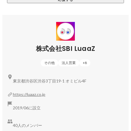
文野 和馬
クリエイティブディレクター
株式会社SBI LuaaZ
その他
法人営業
+
8
東京都渋谷区渋谷3丁目19-1 オミビル4F
https://luaaz.co.jp
2019/06に設立
40人のメンバー