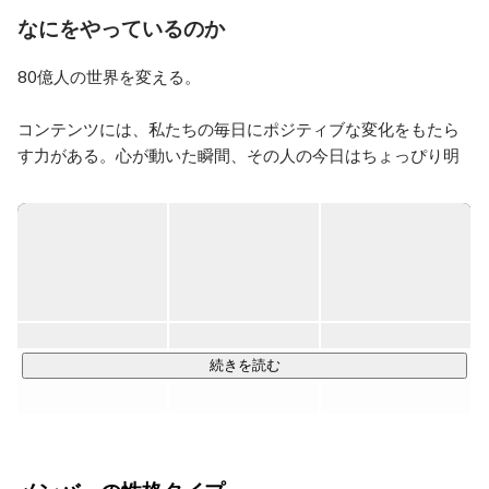
その他、数々のコンテンツ制作に携わる
なにをやっているのか
80億人の世界を変える。

コンテンツには、私たちの毎日にポジティブな変化をもたら
す力がある。心が動いた瞬間、その人の今日はちょっぴり明
るくなる。その連鎖が積み重なって、世界はもっとおもしろ
くなっていく。

LuaaZはその信念を実現するために、2つの事業を展開してい
ます。

▼STUDiO（広告事業）

ソーシャルメディアを基軸に、企業と生活者をつなぐブラン
続きを読む
ドコミュニケーションを提供。クライアントの課題に向き合
い、コンテンツの力で自然に愛されるブランドをつくりま
す。

● YouTubeやTikTokなどのアカウント立ち上げから、戦略立