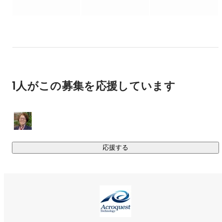
・研究開発・プロダクト開発

■自社プロダクト

https://www.acroquest.co.jp/business/acro-chat-ai/
■ 事例

1人がこの募集を応援しています
大阪メトロ様：Bedrockベースの生成AIアシスタントで業務改
善

シニアライフクリエイト様：生成AIで献立検討を効率化

私たちは、「技術を使うこと」ではなく「どう使えば価値に
応援する