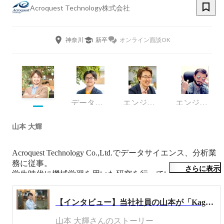
Acroquest Technology株式会社
神奈川
新卒
オンライン面談OK
データサイエンティスト
エンジニア
エンジニア
山本 大輝
Acroquest Technology Co.,Ltd.でデータサイエンス、分析業
務に従事。

さらに表示
学生時代に機械学習を用いた研究を行っていました。

また、趣味でKaggleに登録し、日夜コンペティションに参
加しています。（Kaggle  Grandmaster）

【インタビュー】当社社員の山本が「Kaggle Grandmaster」称号を取得しました！
現在は機械学習、Deep Learningを利用したソリューション
山本 大輝さんのストーリー