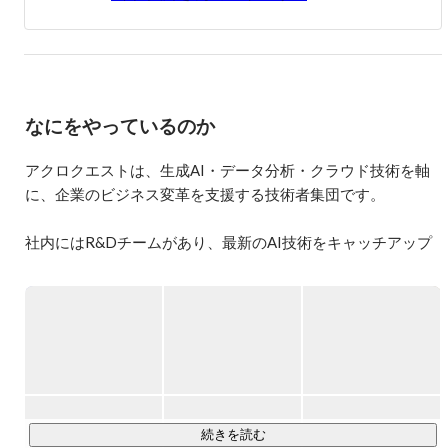
の開発を行い、Elasticsearchによる分析業務も並行して行っ
ています。

■執筆

Interface(インターフェース) 2017年 03 月号

Interface(インターフェース) 2017年 12 月号

なにをやっているのか
Interface(インターフェース) 2018年 12 月号

Interface(インターフェース) 2021年 01 月号

Interface(インターフェース) 2023年 04 月号

アクロクエストは、生成AI・データ分析・クラウド技術を軸
Interface(インターフェース) 2023年 09 月号

に、企業のビジネス変革を支援する技術者集団です。

■Kaggle 

社内にはR&Dチームがあり、最新のAI技術をキャッチアップ
Home Credit Default Risk 2nd

Sartorius - Cell Instance Segmentation 4th

しながら、PoCで終わらせず、実際の業務システムとして提
Global Wheat Detection 5th

供しています。

Shopee - Price Match Guarantee 5th

1st and Future - Player Contact Detection 9th

IEEE's Signal Processing Society - Camera Model Identification 
■ 事業領域

10th
・AI・生成AI（LLM、RAG、AIエージェント）を活用したシ
ステム開発

・機械学習、画像解析、予測モデル構築

・AWS / Azure を活用したAI実装支援

続きを読む