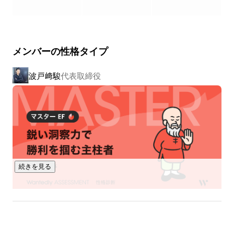
まで、あらゆるデスクワークを自動化することができます。

国内での利用社数は40,000社を超えており直近の事業成長率
は300%以上を達成しており、今後は日本だけでなくグローバ
メンバーの性格タイプ
ルにサービスを展開し、世界中で退屈な仕事から人々に時間
を取り戻すことを目指しています。

波戸﨑駿
代表取締役
https://x.gd/sAt7Y
続きを見る
石塚 花英
事業開発 プロジェクトリーダー