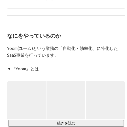
年目から基幹事業である求人事業部の事業責任者に就任。

2度のM&Aや大手通信会社との事業提携を実施後、株式会
社TimeTechnologiesを設立。

2022年に株式会社ブレインパッドへTimeTechnologies社の
株式を譲渡し、Yoom株式会社を設立。
なにをやっているのか
Yoom(ユーム)という業務の「自動化・効率化」に特化した
SaaS事業を行っています。

▼『Yoom』とは

YoomはAPI・RPA・OCR・AIなどの様々な自動化技術をノー
コードで組み合わせることで、事務作業をはじめとする日々
のデスクワークを誰でも簡単に自動化することができるハイ
パーオートメーションツールです。

「業務効率化」にど真ん中のサービスで、セールスなどのフ
ロント業務から、人事・労務・経理といったバックオフィス
続きを読む