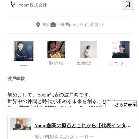
Yoom株式会社
東京
中途
オンライン面談OK
取締役
事業開発 プロジェクトリーダー
カスタマーサクセス
波戸﨑駿
初めまして、Yoom代表の波戸﨑です。

世界中の仲間と時代が求める未来を創ることを志し、
さらに表示
Yoom株式会社を創業しました。ご一緒に同じビジョンを
目指して頂ける方とお会いできるのを楽しみにしていま
す！

Yoom創業の原点とこれから【代表インタビュー】
同志社大学を卒業後、新卒で株式会社じげんに入社後、3
波戸﨑駿さんのストーリー