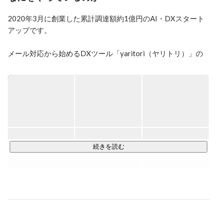
2020年3月に創業した累計調達額約1億円のAI・DXスタート
アップです。

メール対応から始めるDXツール「yaritori（ヤリトリ）」の
提供から事業を開始し、AI・DX情報の発信として法人カード
比較メディアの運営や、AI・DXを支援するサポート事業へと
事業を拡大しています。

特に、生成AI技術に注目しており、国内初の生成AIを活用し
たメール文の自動生成機能「yaritori AI」や、AIを活用したア
シスタント事業「yaritori AIアシスト」などを推進していま
す。
続きを読む