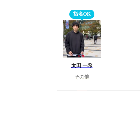
指名OK
太田 一希
その他