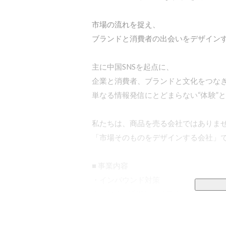
市場の流れを捉え、

ブランドと消費者の出会いをデザインす
主に中国SNSを起点に、

企業と消費者、ブランドと文化をつなぎ
単なる情報発信にとどまらない“体験”と
私たちは、商品を売る会社ではありませ
「市場そのものをデザインする会社」で
■ 事業内容

・インバウンド対策

中国SNSを活用し、訪日中国人をター
RED（小紅書）など、中国で影響力の
国市場向けの切り口で発信。
