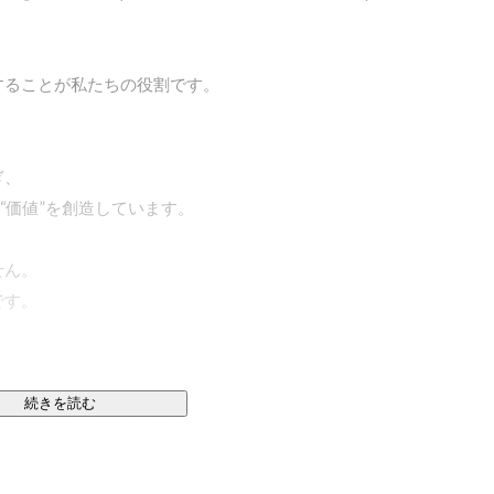
ることが私たちの役割です。

、

“価値”を創造しています。

ん。

す。

続きを読む
ゲットとしたマーケティング施策を展開しています。

高いSNSを活用し、クライアントの施設やサービスを中