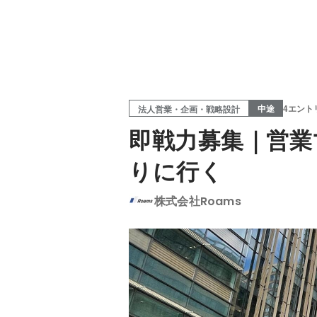
中途
4エント
法人営業・企画・戦略設計
即戦力募集｜営業
りに行く
株式会社Roams