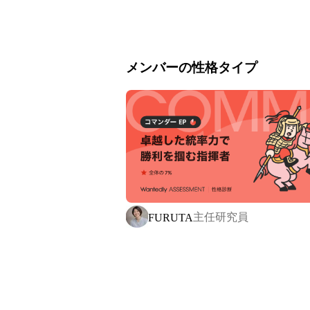
▍最新技術と現場力の融合

私たちの強みは、ドローンや環境DNA
ませたフィールド調査を組み合わせる
メンバーの性格タイプ
探索犬」をチームの一員として迎え、外
▍活動の柱となる3つの事業

1.外来種防除・被害対策： 生態系を守
2.野生動物の管理：人と野生動物の軋轢
3. 環境教育：外来種問題や野生動物に
▍沖縄から全国、そして未来へ

主任研究員
FURUTA
2025年からは、これまでの沖縄での
います。

行政公式のWebサイトである「沖縄外
は、地域の環境政策や県民の行動変容
う熱い想いを、科学と情報の力で社会