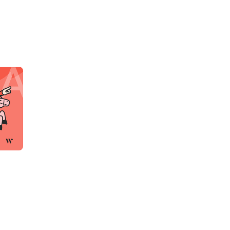
、自動撮影カメラといった最先端技術と、五感を研ぎ澄
「現場力」にあります。また、国内でも珍しい「外来種
来種対策などにおいて高い成果を上げています。

るための科学的なアプローチ

を軽減

対する正しい理解を広げ、次世代の保全意識を育む

知見を活かし、北海道をはじめとした全国展開を開始して
来種.com」の管理受託をはじめ、私たちの発信する情報
に直結する重要な役割を担っています。自然を守るとい
へ届けていく。それが島嶼生物研究所の使命です。