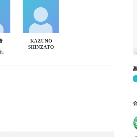
浩
KAZUNO
SHINZATO
役