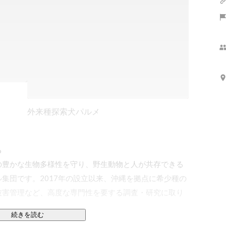
外来種探索犬パルメ


の豊かな生物多様性を守り、野生動物と人が共存できる
集団です。2017年の設立以来、沖縄を拠点に希少種の
被害管理など、高度な専門性を要する調査・研究に取り
続きを読む