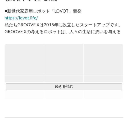
https://lovot.life/
私たちGROOVE Xは2015年に設立したスタートアップです。

GROOVE Xの考えるロボットは、人々の生活に潤いを与える
存在として、人が一緒にいたくなるような新世代の家庭用ロ
ボットです。それは、将来癒しを与える存在を超え、人の潜
在能力を向上させる力も持ち得ると考えています。

■LOVOT [らぼっと] とは

『LOVOT』は人の代わりに仕事をする便利なロボットではあ
りません。人に甘えて邪魔もしてくるし、時には知らない人
に人見知りをするかもしれません。

続きを読む
だけど、一緒にいるとホッとする、うれしくなる、笑ってし
まう。なんだか、あたたかい気持ちになってくる。

そんな風にロボットが人と信頼関係をつくり、生活に潤いと
安心を与えられる存在になれば、人のパフォーマンスは高め
られると、私たちは信じています。