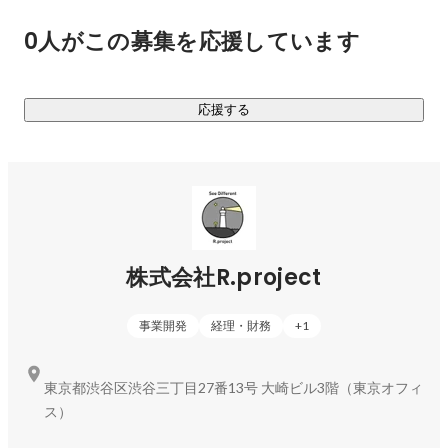
可能性を考える「アウトドア・イノベーション・センター」
0人がこの募集を応援しています
事業などを通じ、アウトドアの力を活用した場の創造や、多
くの方にアウトドア体験をより身近に感じていただくための
サービスを提供しています。

応援する
株式会社Recamp - 
https://www.recamp.co.jp/
キャンプ場検索・予約サイト『なっぷ』- 
https://www.nap-
camp.com/
アウトドアイノベーションサミット2026 - 
https://www.outdoorinnovationsummit.jp/
株式会社R.project
【BBQ事業】

都市公園や屋上を活用したバーベキュー場、デイキャンプの
事業開発
経理・財務
+
1
管理・運営、⼿ぶらBBQサービスの運営を行う株式会社
HEROを2020年10月に子会社化。

アウトドア未経験者や潜在層の⽅々へのアウトドアとの接点
東京都渋谷区渋谷三丁目27番13号 大崎ビル3階（東京オフィ
を作り、アウトドアレジャー＆レクリエーションの機会提供
ス）
を通じてアウトドアファンの裾野を広げることに貢献してい