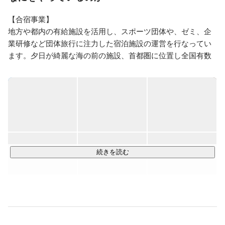
【合宿事業】

地方や都内の有給施設を活用し、スポーツ団体や、ゼミ、企
業研修など団体旅行に注力した宿泊施設の運営を行なってい
ます。夕日が綺麗な海の前の施設、首都圏に位置し全国有数
規模のグラウンドがある施設、富士山の麓にある天然芝と人
工芝のグラウンドや陸上トラックがある施設など、合宿以外
でもスポーツ大会やイベントも開催できる施設を有していま
す。

現在、全部で14の施設運営を行なっています。2027年に兵庫
県丹波市に開業予定です。

株式会社R.project - 
https://rprojectjapan.com/
続きを読む
【キャンプ事業】

子会社である株式会社Recampによるキャンプ場運営事業、キ
ャンプ場成長支援プラットフォーム「なっぷ」事業、地域に
おける魅力的なアウトドア体験の創出を支援する「官民連携
アウトドアコンサルティング」事業、アウトドア産業の持続