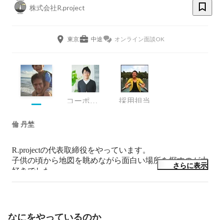
株式会社R.project
東京
中途
オンライン面談OK
コーポレート・スタッフ
採用担当
倫 丹埜
R.projectの代表取締役をやっています。

子供の頃から地図を眺めながら面白い場所を探すのが大
さらに表示
好きでした。

学生時代からスカッシュを続けてますが、最近はビール
飲みながらyou tubeで観戦する方が多くなってきまし
た。
なにをやっているのか