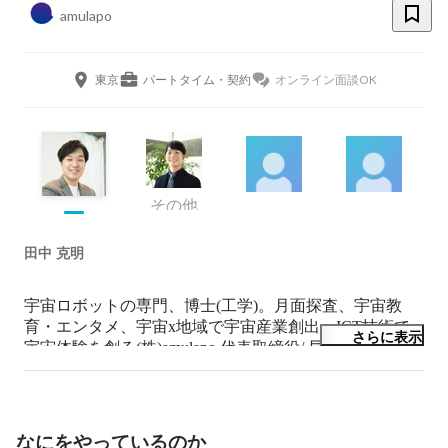
amulapo
東京
パートタイム・契約
オンライン面談OK
その他
田中 克明
宇宙ロボットの専門、博士(工学)。月面探査、宇宙教
育・エンタメ、宇宙x地域で宇宙産業創出、ICT技術で
さらに表示
宇宙体験を創る(株)amulapo 代表取締役/ 早大 招聘研究
員/元ispace R&Dエンジニア/ 2050年に向けて宇宙を中心
に科学技術を促進。
なにをやっているのか