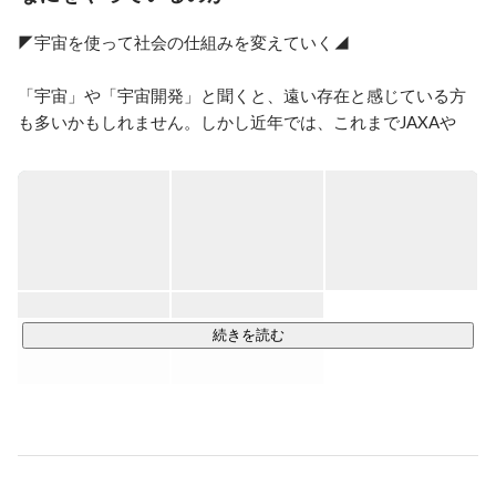
◤宇宙を使って社会の仕組みを変えていく◢

「宇宙」や「宇宙開発」と聞くと、遠い存在と感じている方
も多いかもしれません。しかし近年では、これまでJAXAや
NASAなどの国家主導型が主流だった宇宙開発に、民間企業が
参入し、ビジネスとして考えられる時代になりました。宇宙
はこれまでの「限られた人のみが扱う」存在から、「一般の
誰もが関わることができる」存在にまで変わってきているの
です。

しかしながら予測されている宇宙産業の市場規模に対し、現
在宇宙産業に関わる人は非常に少なく、宇宙業界では人手不
続きを読む
足が深刻な課題となっています。そこで私たちは、多くの方
に宇宙や科学を身近に感じ、興味を持ってもらえるように、
XR技術（VR/AR/MR）といったデジタル技術などを活用した
宇宙体験コンテンツなどを開発し、お客様に提供していま
す。
