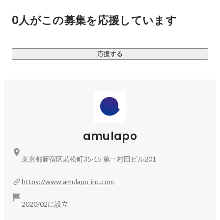
￣￣￣￣￣￣￣￣￣￣￣￣￣￣

0人がこの募集を応援しています
▍amulapo Technology

R&Dを加速させるためのテクノロジーを自社で開発していま
す。xR/メタバース、シミュレーション、遠隔操作・ロボティ
応援する
クス、AI・機械学習など、幅広い技術領域をカバー。これら
を組み合わせることで、従来にはない新しい価値を創出して
います。

▍宇宙開発のR&Dと宇宙体験サービスの両立、自立した成長

当社の大きな特徴は、BtoBの研究開発支援にとどまらず、
BtoC向けの宇宙体験サービスを自社で開発・運営していま
amulapo
す。これは国内でも珍しい取り組みです。

東京都新宿区若松町35-15 第一村田ビル201
▍「宇宙×○○」で新たな価値の創出

宇宙と他分野（食、アパレルなど）を掛け合わせて新たな価
https://www.amulapo-inc.com
値を創出し、宇宙食の開発や宇宙ホテルの運営協力など、あ
らゆる側面から科学技術を社会に実装するべく活動していま
2020/02に設立
す。
