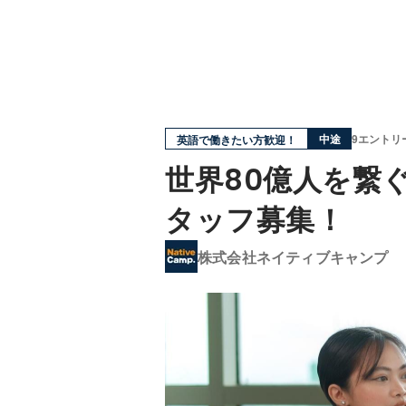
中途
9エントリ
英語で働きたい方歓迎！
世界80億人を繋
タッフ募集！
株式会社ネイティブキャンプ