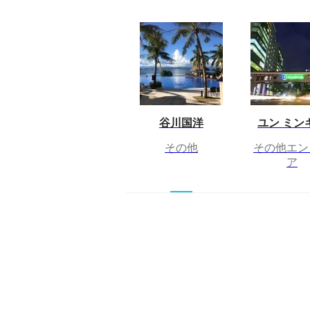
谷川国洋
ユン ミン
その他
その他エン
ア