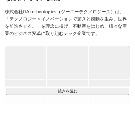
同社主軸事業である鉄鋼事業 条鋼・建材部門に配属、
株式会社GA technologies（ジーエーテクノロジーズ）は、
国内大手・スーパーゼネコンを担当

「テクノロジー × イノベーションで驚きと感動を生み、世界
2017年 オービックシーガルズ（旧リクルートシーガル
を前進させる。」を理念に掲げ、不動産をはじめ、様々な産
ズ：✕1 Super 所属）入団

業のビジネス変革に取り組むテック企業です。

2019-2021年 主将就任（当時史上最年少で就任）

第34回 JAPAN X BOWL：優勝

2013年3月に設立し、創業5年で東証グロース上場、10年で
第74回RICE BOWL：優勝

1000億円以上の売上を達成し年々成長を続けております。

チーム DNAでもある

主要サービスである、AI不動産投資サービス「RENOSY」の
「ひとりひとりの"本気"でシーガルズを創り、シーガル
会員数は50万人を超え、メディア運営だけでなく、購入・管
ズの"本気”が皆んなを変える」をモットーに

理・売却をワンストップで提供することで安心・簡単・最適
企業チーム2強のアメフト業界の構図を変革する為に本
な不動産での資産形成を実現しています。

業と二足の草鞋で組織作りに没頭。

続きを読む
2022年　GA technologiesへ入社

この領域はIT化が遅れている産業の1つと言われておりました
2022年　不動産事業部（現：RENOSYマーケットプレ
が、

イス）/投資用不動産コンサルタント

2022年5月のデジタル法改正に伴い、45兆円を超える巨大市
2023年　RENOSYマーケットプレイス事業 人事部中途
場の電子化に拍車がかかっています。

採用マネージャー

成長性の高い新たなマーケットを開拓していただけるメンバ
現在は、全社のヘッドハンティング部（Talent 
ーを募集しております。
