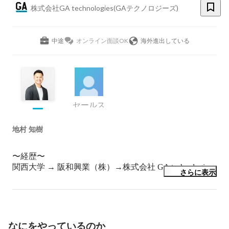
株式会社GA technologies(GAテクノロジーズ)
中途
オンライン面談OK
海外進出している
セールス
地村 知樹
〜経歴〜

関西大学 → 阪和興業（株）→株式会社 GA technologies 

さらに表示
関西大学商学部 商学研究科

関西大学体育会アメリカンフットボール部 KAISERS 
（4年次に部員150名の主将）

なにをやっているのか
2017年 阪和興業株式会社へ新卒入社
