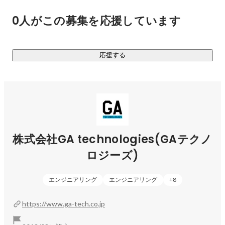
Acquisition）の採用マネージャーを務める。
0人がこの募集を応援しています
テクノロジーによって変革を起こしていける可能性は非常に
大きく、リアルとテックを掛け合わせることで変化の幅広さ
を実感いただけます。

応援する
不動産取引における業務は多岐に渡り、そのプロセス1つ1つ
にプロダクト開発を行なっているため

自分の手で不動産業界のレガシーな課題を変えることのでき
るやりがいがあります。

また、不動産領域だけではなく、M&Aや金融領域などに事業
を広げており、リアル×テクノロジーを活用し、新たな領域へ
のチャレンジも続けております。

株式会社GA technologies(GAテクノ
ロジーズ)
【事業内容】

・AI不動産投資サービス「RENOSY」の開発・運営

エンジニアリング
エンジニアリング
+
8
・SaaS型のBtoB PropTechプロダクトの開発

https://www.ga-tech.co.jp
【グループ会社】
