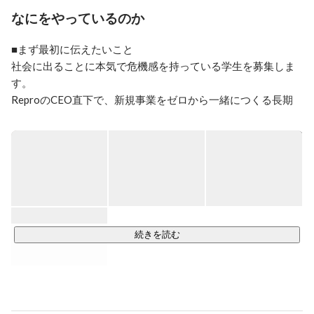
そのためには、改めてグローバルスタンダードとなるサ
なにをやっているのか
ービスがこの国から輩出される環境を創る必要があると
思います。

■まず最初に伝えたいこと

課題はファーストペンギンじゃないかと思ってます。

社会に出ることに本気で危機感を持っている学生を募集しま
す。

なので、Reproでは10年以内にB2C企業向けマーケティ
ReproのCEO直下で、新規事業をゼロから一緒につくる長期
ングツール領域においてグローバルNo.1を獲ります。

インターンです。

きつい勝負になると思っていますが、意義のある勝負で
 楽ではありません。ですが、学生のうちに本気で自分を鍛え
す。

たい人にとっては、間違いなく濃い経験になると思います。

この募集は、誰でも歓迎したい募集ではありません。

共に戦って頂ける仲間を募集します。
 厳しい環境でも、圧倒的に努力し、圧倒的に成長したい人 に
だけ来てほしいと思っています。
続きを読む