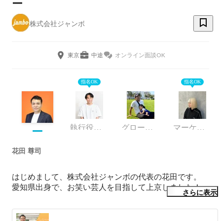
ー
株式会社ジャンボ
東京
中途
オンライン面談OK
指名OK
指名OK
執行役員・CMO
グローバル事業部／セールスリーダー
マーケティング
花田 尊司
はじめまして、株式会社ジャンボの代表の花田です。

愛知県出身で、お笑い芸人を目指して上京しました！

さらに表示
その後、未経験からエンジニアに転身し、
Andorid/iOS/Unity/サーバーサイドと様々な分野で自社サー