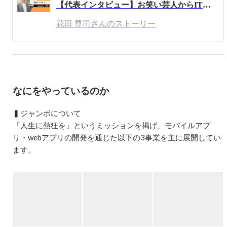
【代表インタビュー】お笑い芸人からIT企業の代表に至るまで。ジャンボの創業ストーリーに迫る！
ビスを開発し、サービス拡大に伴い2021年4月に株式会社
ジャンボを設立しました。

花田 尊司さんのストーリー
Passion To Life というミッションを掲げ、ジャンボを通じ
て熱狂を届け続けることが僕のビジョンです。

一緒に面白いものを作りませんか？
なにをやっているのか
▍ジャンボについて

「人生に熱狂を」というミッションを掲げ、モバイルアプ
リ・webアプリの開発を通じた以下の3事業を主に展開してい
ます。

・コミュニケーションアプリ事業

・バーチャルビデオ通話事業

・海外展開アプリ事業

展開しているアプリは2026年1月時点で15以上。会員数は合