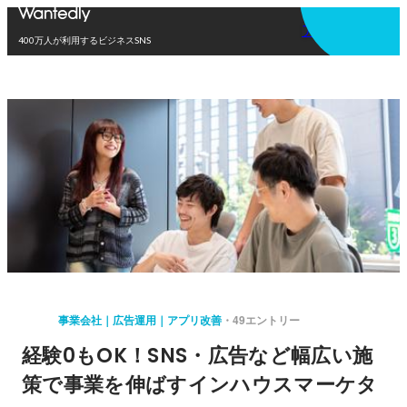
アプリを使う
400万人が利用するビジネスSNS
事業会社｜広告運用｜アプリ改善
49エントリー
経験0もOK！SNS・広告など幅広い施
策で事業を伸ばすインハウスマーケタ