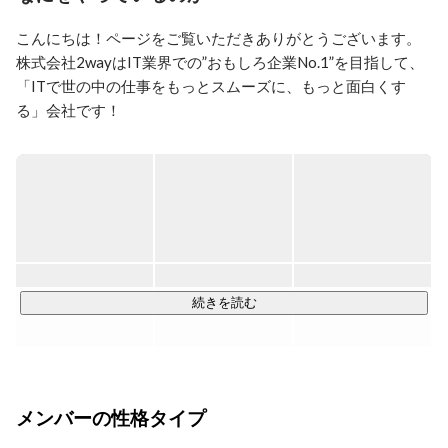
こんにちは！ページをご覧いただきありがとうございます。

株式会社2wayはIT業界での”おもしろ企業No.1”を目指して、
「ITで世の中の仕事をもっとスムーズに、もっと面白くす
る」会社です！

現在は、

ITソリューション事業部とアドテックラボ事業部の2軸で事業
を展開しています。

🌟ITソリューション事業では、

企業が抱えるIT課題に対してエンジニアの技術力を提供し、
システム開発やインフラ構築・運用支援などを行っていま
続きを読む
す。

例えば…

・Webサービスの開発支援

メンバーの性格タイプ
・業務システムの改善・開発

・インフラ環境の構築・運用
