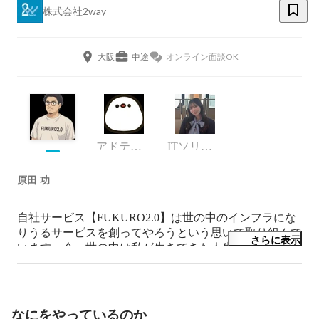
株式会社2way
大阪
中途
オンライン面談OK
アドテックラボ事業
ITソリューション事業
原田 功
自社サービス【FUKURO2.0】は世の中のインフラにな
りうるサービスを創ってやろうという思いで取り組んで
さらに表示
います。今、世の中は私が生きてきた人生の中で一番大
変な事になっています、しかしそんな困難を乗り切った
時こそ必ず今まで以上に最高の世の中になると信じて、
今できる仕事に全力を注いでいます。
なにをやっているのか