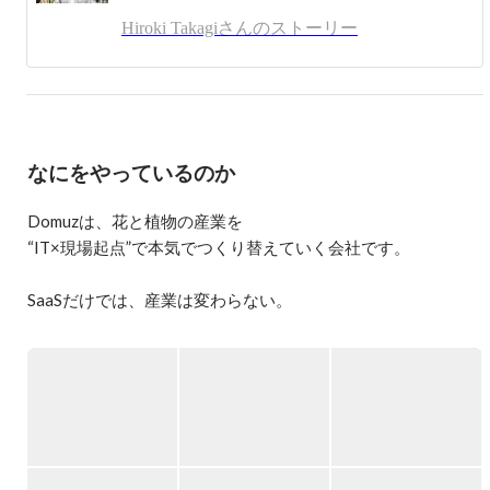
ポータル、女性向けWEBメディアの立ち上げ、日系大手
Hiroki Takagiさんのストーリー
企業向けの受託開発オフショア拠点開発を行う。

2018年に帰国し、株式会社Domuzを創業。

Domuzでは、もともと趣味であった観葉植物と花に関わり
たいと思い、花卉産業DX事業を行っている。
なにをやっているのか
Domuzは、花と植物の産業を

“IT×現場起点”で本気でつくり替えていく会社です。

SaaSだけでは、産業は変わらない。

戦略の資料だけでも、構造は動かない。

Domuzは、倉庫・物流・小売・EC・卸・クリエイティブ・シ
ステムまですべてを自社で抱え、「産業が動く瞬間」を現場
から丸ごと体験できる、稀少なスタートアップです。

ひとつのアイデアが、翌日の倉庫の動きを変え、現場の改善