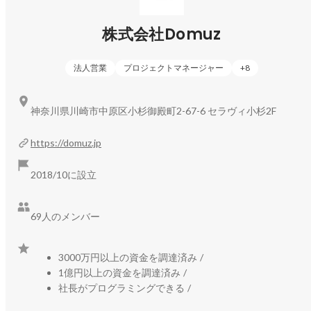
・お花のオンラインストア「アンドフラワー（AND 
FLOWER）」

株式会社Domuz
・花と植物、資材の仕入れサイト「ハナイチ」

を運営するスタートアップ企業です（設立2018年、花卉領域
事業の創業は2021年）。

法人営業
プロジェクトマネージャー
+
8
1.1兆円マーケット「花卉産業」において複数のプロダクトで
神奈川県川崎市中原区小杉御殿町2-67-6 セラヴィ小杉2F
DX推進を行い、2033年までに、日本の花卉業界で最大の会
社になることを目指しています。売上は3年連続でYoY200%
https://domuz.jp
超を達成（3年で10倍）。累計7億4千万円の資金調達（シリ
ーズA）を行っており、数年以内のIPOを目指しています。

2018/10に設立
■「アンドプランツ（
https://andplants.jp/
）」とは？■

69人のメンバー
アンドプランツ（AND PLANTS）は、暮らしと植物をつなぐ
D2Cブランド/ECサイト。

ライフスタイルに合わせた「パーソナル診断」や、エコ＆サ
3000万円以上の資金を調達済み
/
ステナブルなプランターとのコーディネートで、自分にぴっ
1億円以上の資金を調達済み
/
たりの観葉植物を暮らしに取り入れられます。

社長がプログラミングできる
/
Instagram（フォロワー18万人超）：