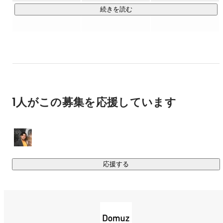
が、事業の成長に直結する。

続きを読む
部署や肩書きよりも、“役割”が先に生まれる会社だから、自分
の仕事が、会社と産業を前に進める手応えを文字通り、毎日
感じられます。

スタートアップで働きたい人、

事業を大きくする過程にワクワクする人、

自分の重要感と当事者性を持って働きたい人へ。

1人がこの募集を応援しています
Domuzは、あなたにとって唯一無二のフィールドです。

=======================================

私たち株式会社Domuz（ドムズ）は、

応援する
「ITとデザインでみどりのある暮らしをもっと身近に」とい
うミッションのもと、

・観葉植物のオンラインストア「アンドプランツ（AND 
PLANTS）」
