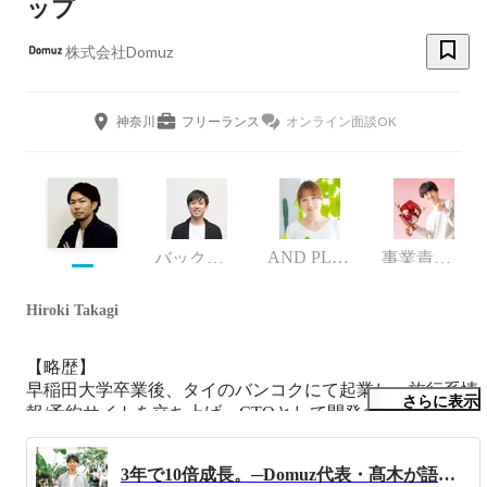
ップ
株式会社Domuz
神奈川
フリーランス
オンライン面談OK
AND PLANTS
バックオフィス
事業責任者
Hiroki Takagi
【略歴】

早稲田大学卒業後、タイのバンコクにて起業し、旅行系情
さらに表示
報/予約サイトを立ち上げ、CTOとして開発全般を担う。
その後フリーランスエンジニア期間を経て、ベトナムのホ
ーチミンにてSPARK X LAB(現 : REAPRA Technology)の創
3年で10倍成長。─Domuz代表・髙木が語る、花と観葉植物D2Cの舞台裏（2025年6月）
業に関わり、現地法人の代表に就任、ベトナム人向け人材