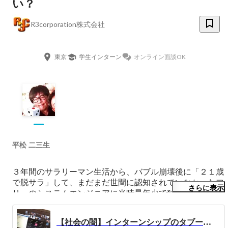
い？
R3corporation株式会社
東京
学生インターン
オンライン面談OK
平松 二三生
３年間のサラリーマン生活から、バブル崩壊後に「２１歳
で脱サラ」して、まだまだ世間に認知されていなかったフ
さらに表示
リーのシステムエンジニアに当時最年少で独立。

２８歳でエンジニア開発の会社を創業。

売上３億まで伸ばすが、３９歳で突如エンジニアを引退
【社会の闇】インターンシップのタブーについて話そう
し、「新規事業で異業種」に参入、複数のビジネスを創業