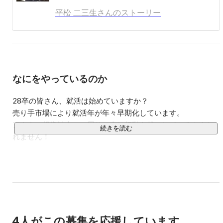
する。

平松 二三生さんのストーリー
その中でも貸会議室ビジネスでは、創業10年で「東京・横
浜・関西に30拠点」を運営。

事務員1人での運営できるよう、全てをシステム化→全自
動とし、「高い利益率を確保するモデル」を作った。

また、それを実現するものの１つとして、全ての集客をＷ
なにをやっているのか
ｅｂや媒体による「Ｐｕｌｌ型集客」に特化させ、これら
の取り組みにより、低価格・高コンバージョンの集客シス
テムを創り上げたが、この集客システムは、業者などを使
28卒の皆さん、就活は始めていますか？

わず、全て自社運営の内製化により、実現させた。

売り手市場により就活年が年々早期化しています。

アナタの想像以上に、周りの人は行動を起こしているかもし
続きを読む
現在は、ＩＴ分野、事業再生や起業支援など含めたビジネ
れません！

ス分野の経営コンサルを行っており、執行役員また顧問先
として10社ほどを担当している。

「でも課題もあるし、バイトもあるし、遊びたいし！就活な
３６歳から心理学やＮＬＰ（脳科学）も学び、それらを駆
んて面倒くさい！！！」

使した「ビジネス脳」を探究。「脳の使い方」を知ること
で、アイデアを生み出したり、作業を効率化させることを
そう思っている方も多いと思います。

可能に出来るような教育コンテンツを確立しており、「人
材教育」や「組織改革」なども行っている。

4人がこの募集を応援しています
ぜひ遊んでください！バイトも学業も、これまで通りやって