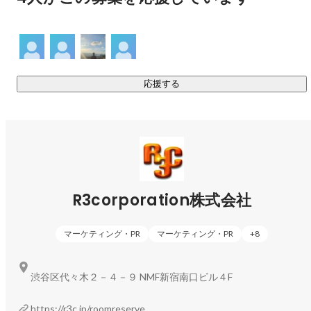
また、心理学や脳科学を元にした恋愛心理学「モテ脳」と
ください！

いう分野を作り、テレビやラジオ出演で「ナインティーナ
だけどちょっぴりだけ、就活に足を踏み入れてみませんか？

イン」や「雨上がり決死隊」、「アンジャッシュ渡部氏」
バイトや学業で時間がない学生でも、空きコマでインターン
ができるwewicでは時間・場所に縛られず、効率的にスキルを
応援する
身につけることができます！

さらに、周囲と差がつく少し特殊なガクチカをGETすること
もできちゃいます！

少しだけ説明すると、

wewicでは、学生が主体となってwebマーケなどの業務を行っ
R3corporation株式会社
ています！学生同士のコミュニケーションだけでなく、社会
人の方とのコミュニケーションを通して、

マーケティング・PR
マーケティング・PR
+
8
より実践的なビジネススキルを身に付けていきます！

渋谷区代々木２－４－９ NMF新宿南口ビル４F
普通のアルバイトや学校生活ではなかなか経験することがで
きない内容ですよね！

https://r3c.jp/roomreserve