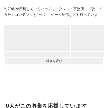
約20名が所属しているバーチャルタレント事務所。「歌って
みた」コンテンツを中心に、ゲーム配信なども行っていま
す。

活動するプラットフォームはYouTubeですが、リアルのライ
ブイベントや、コロナ禍であっても配信・オンラインライブ
を開催しています。また、VR空間でのライブなど、最新テク
ノロジーを使ったワクワクをどんどんカイタクしていきま
す。

▼Re:AcT所属メンバー一覧

続きを読む
http://v-react.com/
【獅子神レオナ・花鋏キョウ・稀羽すうによる2Daysライブ
「Crossing Voices」を開催！】

会場はキャパ500のSUPERNOVA KAWASAKI、2025年10月4
日・5日の2日間で実施しました！

0人がこの募集を応援しています
圧巻のパフォーマンスで会場は大熱狂！アーティストとファ