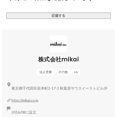
ンの熱量が交差する、特別なライブ体験となりました！

さらに同日には無料公演も実施し、多くの新しいファンにも
応援する
Re:AcTの魅力を届けることができたことをとても嬉し感じて
います。

https://youtu.be/XKiD4eGjw4g?t=1857
株式会社mikai
法人営業
その他
+
6
東京都千代田区岩本町2-17-2 秋葉原サウスイーストビル2F
http://mikai.co.jp
2016/08に設立