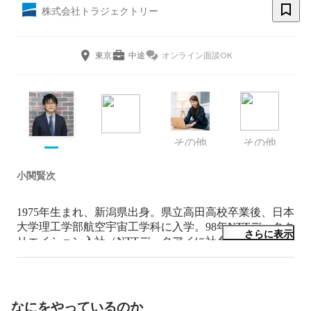
株式会社トラジェクトリー
東京
中途
オンライン面談OK
その他
その他
小関賢次
1975年生まれ、新潟県出身。県立高田高校卒業後、日本
大学理工学部航空宇宙工学科に入学。98年NTTデータク
さらに表示
リエイション入社（NTTデータアイに社名変更）。国土
交通省の航空管制システム開発に18年間従事。前職では
航空機の軌道推定アルゴリズムを開発し、航空管制業務
の自動化を大きく推進した実績をもつ。ドローンやエア
モビリティの社会実装を推進するため、18年３月にトラ
なにをやっているのか