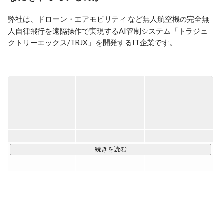
ジェクトリーを創業。

弊社は、ドローン・エアモビリティ など無人航空機の完全無
■日経BizGate：
人自律飛行を遠隔操作で実現するAI管制システム「トラジェ
https://ps.nikkei.com/myroad/keyperson/koseki_kenji/
クトリーエックス/TRJX」を開発するIT企業です。

高さ情報を持つ高精度な３D地図から障害物や建物データを
取り込み、安全な空の道（航路）を提供します。ドローン前
提社会において、安全な空域管理を実現します。

AI管制プラットフォームTRJXは、UTM（Unmanned Aerial 
System Traffic Management）に求められる運航管理機能に加
え、複数の無人航空機が同時に飛行可能な安全なルートをAI
続きを読む