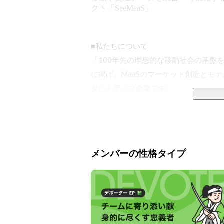
クト「SeeMaaS」
■私たちについて

「100年先の理想的な移動社会の基盤
に掲げ、MaaSのマーケット創造とモデ
タートアップ企業です。

交通改革を実現すべく、日本の行政機
で、都市や地域の社会課題を解決するた
また世界各国MaaSのキープレイヤー
メンバーの性格タイプ
スモデルの分析・体系化も行うなどダ
ーを募集しております。

■事業について

以下の3つの柱で事業を展開しています。