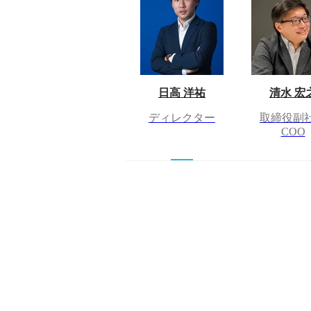
日高 洋祐
清水 宏
ディレクター
取締役副
COO